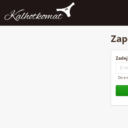
Zap
Zadej
Do e-