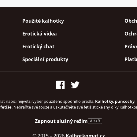
Použité kalhotky
Obch
Erotická videa
Ochr
Erotický chat
Práv
Speciální produkty
Plat
at nabízí největší výběr použitého spodního prádla.
Kalhotky
,
punčochy
,
 fetiše
. Nebraňte své touze a uskutečněte své fetišistické sny díky Kalhotk
Zapnout slušný režim
Alt+B
© 2015
– 2026
Kalhotkomat.cz