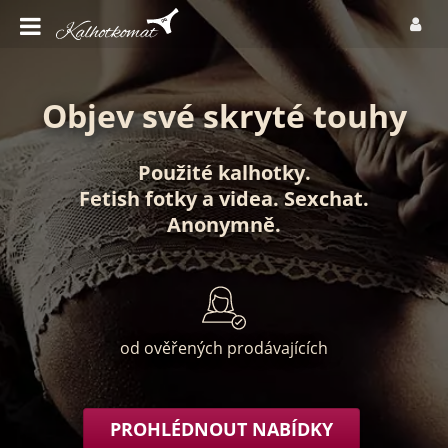
Objev své skryté touhy
Použité kalhotky
.
Fetish fotky
a
videa
.
Sexchat
.
Anonymně
.
od ověřených prodávajících
PROHLÉDNOUT NABÍDKY