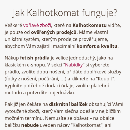
Jak Kalhotkomat funguje?
Veškeré
voňavé zboží
, které na
Kalhotkomatu
vidíte,
je pouze od
ověřených prodejců
. Máme vlastní
unikátní systém, kterým prodejce prověřujeme,
abychom Vám zajistili maximální
komfort a kvalitu
.
Nákup
fetish prádla
je velice jednoduchý, jako na
klasickém e-shopu. V sekci "
Nabídky
" si vyberete
prádlo, zvolíte dobu nošení, přidáte doplňkové služby
(fotky z nošení, počůrání, …) a kliknete na "Koupit".
Vyplníte potřebné dodací údaje, zvolíte platební
metodu a potvrdíte objednávku.
Pak již jen čekáte na
diskrétní balíček
obsahující Vámi
vytoužené zboží, který Vám slečna odešle v nejbližším
možném termínu. Nemusíte se obávat – na obálce
balíčku
nebude
uveden název "Kalhotkomat", ani