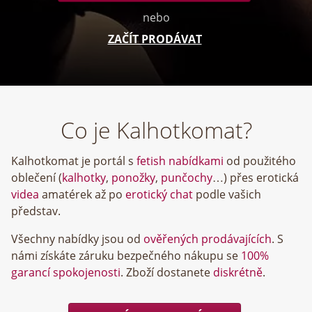
nebo
ZAČÍT PRODÁVAT
Co je Kalhotkomat?
Kalhotkomat je portál s
fetish nabídkami
od použitého
oblečení (
kalhotky
,
ponožky
,
punčochy
…) přes erotická
videa
amatérek až po
erotický chat
podle vašich
představ.
Všechny nabídky jsou od
ověřených prodávajících
. S
námi získáte záruku bezpečného nákupu se
100%
garancí spokojenosti
. Zboží dostanete
diskrétně
.