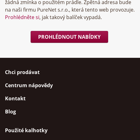
žádná zmínka o použitém prádle. Zpětná adresa bude
na naši firmu
, která tento web provozuje.
Prohlédněte si
, jak takový balíček vypadá.
PROHLÉDNOUT NABÍDKY
Chci prodávat
Centrum nápovědy
Kontakt
Blog
Použité kalhotky