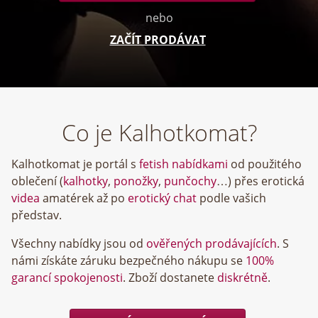
nebo
ZAČÍT PRODÁVAT
Co je Kalhotkomat?
Kalhotkomat je portál s
fetish nabídkami
od použitého
oblečení (
kalhotky
,
ponožky
,
punčochy
…) přes erotická
videa
amatérek až po
erotický chat
podle vašich
představ.
Všechny nabídky jsou od
ověřených prodávajících
. S
námi získáte záruku bezpečného nákupu se
100%
garancí spokojenosti
. Zboží dostanete
diskrétně
.