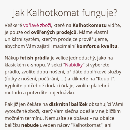
Jak Kalhotkomat funguje?
Veškeré
voňavé zboží
, které na
Kalhotkomatu
vidíte,
je pouze od
ověřených prodejců
. Máme vlastní
unikátní systém, kterým prodejce prověřujeme,
abychom Vám zajistili maximální
komfort a kvalitu
.
Nákup
fetish prádla
je velice jednoduchý, jako na
klasickém e-shopu. V sekci "
Nabídky
" si vyberete
prádlo, zvolíte dobu nošení, přidáte doplňkové služby
(fotky z nošení, počůrání, …) a kliknete na "Koupit".
Vyplníte potřebné dodací údaje, zvolíte platební
metodu a potvrdíte objednávku.
Pak již jen čekáte na
diskrétní balíček
obsahující Vámi
vytoužené zboží, který Vám slečna odešle v nejbližším
možném termínu. Nemusíte se obávat – na obálce
balíčku
nebude
uveden název "Kalhotkomat", ani