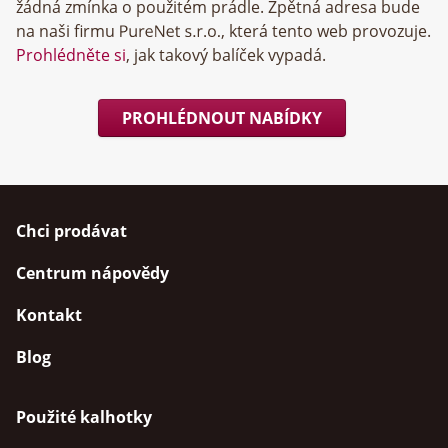
žádná zmínka o použitém prádle. Zpětná adresa bude
na naši firmu
, která tento web provozuje.
Prohlédněte si
, jak takový balíček vypadá.
PROHLÉDNOUT NABÍDKY
Chci prodávat
Centrum nápovědy
Kontakt
Blog
Použité kalhotky