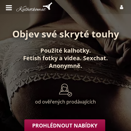
Objev své skryté touhy
Použité kalhotky
.
Fetish fotky
a
videa
.
Sexchat
.
Anonymně
.
od ověřených prodávajících
PROHLÉDNOUT NABÍDKY