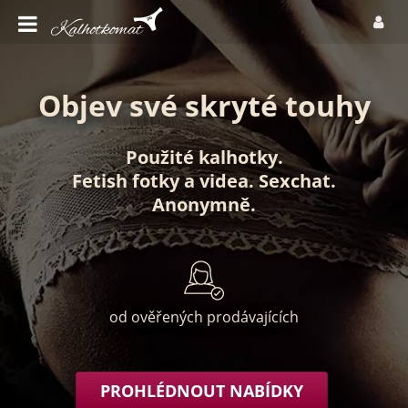
Objev své skryté touhy
Použité kalhotky
.
Fetish fotky
a
videa
.
Sexchat
.
Anonymně
.
od ověřených prodávajících
PROHLÉDNOUT NABÍDKY