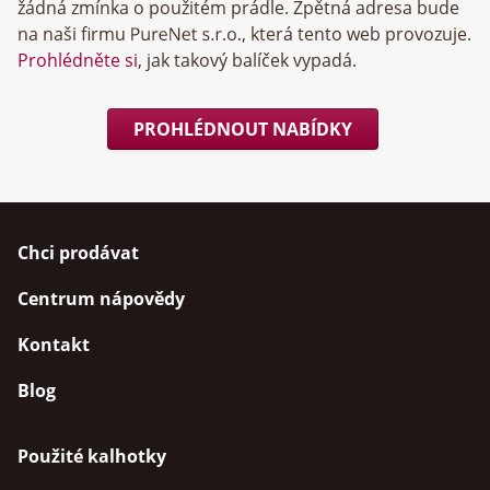
žádná zmínka o použitém prádle. Zpětná adresa bude
na naši firmu
, která tento web provozuje.
Prohlédněte si
, jak takový balíček vypadá.
PROHLÉDNOUT NABÍDKY
Chci prodávat
Centrum nápovědy
Kontakt
Blog
Použité kalhotky