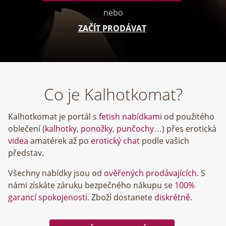
nebo
ZAČÍT PRODÁVAT
Co je Kalhotkomat?
Kalhotkomat je portál s
fetish nabídkami
od použitého
oblečení (
kalhotky
,
ponožky
,
punčochy
…) přes erotická
videa
amatérek až po
erotický chat
podle vašich
představ.
Všechny nabídky jsou od
ověřených prodávajících
. S
námi získáte záruku bezpečného nákupu se
100%
garancí spokojenosti
. Zboží dostanete
diskrétně
.