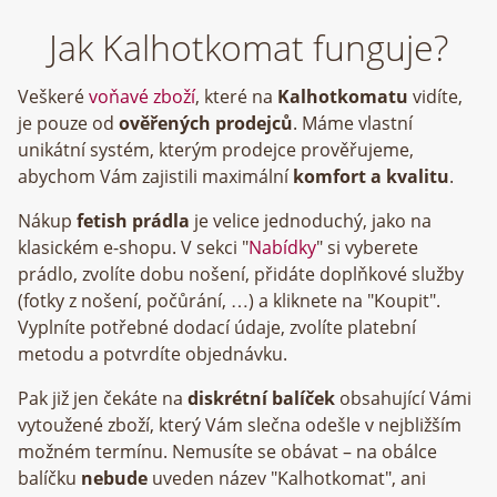
Jak Kalhotkomat funguje?
Veškeré
voňavé zboží
, které na
Kalhotkomatu
vidíte,
je pouze od
ověřených prodejců
. Máme vlastní
unikátní systém, kterým prodejce prověřujeme,
abychom Vám zajistili maximální
komfort a kvalitu
.
Nákup
fetish prádla
je velice jednoduchý, jako na
klasickém e-shopu. V sekci "
Nabídky
" si vyberete
prádlo, zvolíte dobu nošení, přidáte doplňkové služby
(fotky z nošení, počůrání, …) a kliknete na "Koupit".
Vyplníte potřebné dodací údaje, zvolíte platební
metodu a potvrdíte objednávku.
Pak již jen čekáte na
diskrétní balíček
obsahující Vámi
vytoužené zboží, který Vám slečna odešle v nejbližším
možném termínu. Nemusíte se obávat – na obálce
balíčku
nebude
uveden název "Kalhotkomat", ani