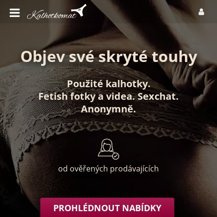
Objev své skryté touhy
Použité kalhotky
.
Fetish fotky
a
videa
.
Sexchat
.
Anonymně
.
od ověřených prodávajících
PROHLÉDNOUT NABÍDKY