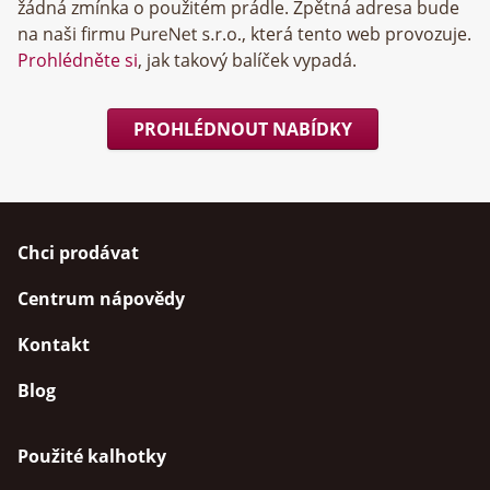
žádná zmínka o použitém prádle. Zpětná adresa bude
na naši firmu
, která tento web provozuje.
Prohlédněte si
, jak takový balíček vypadá.
PROHLÉDNOUT NABÍDKY
Chci prodávat
Centrum nápovědy
Kontakt
Blog
Použité kalhotky