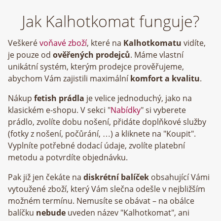
Jak Kalhotkomat funguje?
Veškeré
voňavé zboží
, které na
Kalhotkomatu
vidíte,
je pouze od
ověřených prodejců
. Máme vlastní
unikátní systém, kterým prodejce prověřujeme,
abychom Vám zajistili maximální
komfort a kvalitu
.
Nákup
fetish prádla
je velice jednoduchý, jako na
klasickém e-shopu. V sekci "
Nabídky
" si vyberete
prádlo, zvolíte dobu nošení, přidáte doplňkové služby
(fotky z nošení, počůrání, …) a kliknete na "Koupit".
Vyplníte potřebné dodací údaje, zvolíte platební
metodu a potvrdíte objednávku.
Pak již jen čekáte na
diskrétní balíček
obsahující Vámi
vytoužené zboží, který Vám slečna odešle v nejbližším
možném termínu. Nemusíte se obávat – na obálce
balíčku
nebude
uveden název "Kalhotkomat", ani