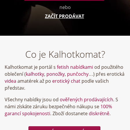
nebo
ZAČÍT PRODÁVAT
Co je Kalhotkomat?
Kalhotkomat je portál s
fetish nabídkami
od použitého
oblečení (
kalhotky
,
ponožky
,
punčochy
…) přes erotická
videa
amatérek až po
erotický chat
podle vašich
představ.
Všechny nabídky jsou od
ověřených prodávajících
. S
námi získáte záruku bezpečného nákupu se
100%
garancí spokojenosti
. Zboží dostanete
diskrétně
.