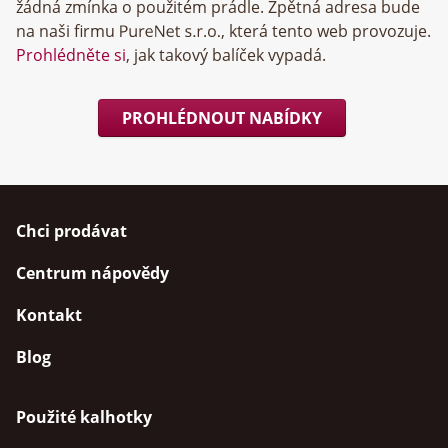
žádná zmínka o použitém prádle. Zpětná adresa bude
na naši firmu
, která tento web provozuje.
Prohlédněte si
, jak takový balíček vypadá.
PROHLÉDNOUT NABÍDKY
Chci prodávat
Centrum nápovědy
Kontakt
Blog
Použité kalhotky