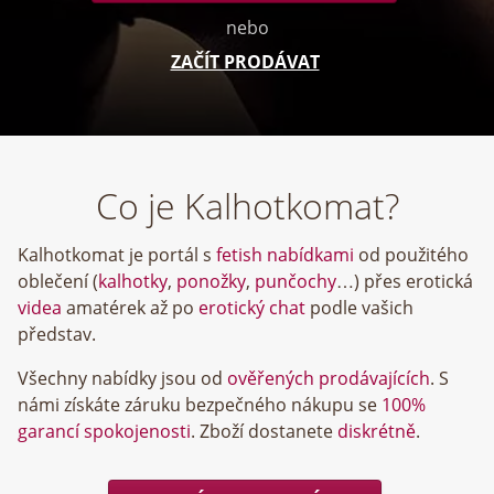
nebo
ZAČÍT PRODÁVAT
Co je Kalhotkomat?
Kalhotkomat je portál s
fetish nabídkami
od použitého
oblečení (
kalhotky
,
ponožky
,
punčochy
…) přes erotická
videa
amatérek až po
erotický chat
podle vašich
představ.
Všechny nabídky jsou od
ověřených prodávajících
. S
námi získáte záruku bezpečného nákupu se
100%
garancí spokojenosti
. Zboží dostanete
diskrétně
.