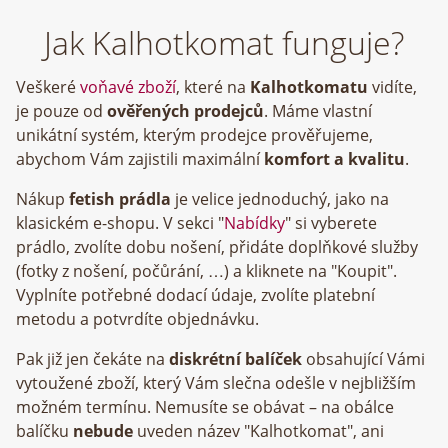
Jak Kalhotkomat funguje?
Veškeré
voňavé zboží
, které na
Kalhotkomatu
vidíte,
je pouze od
ověřených prodejců
. Máme vlastní
unikátní systém, kterým prodejce prověřujeme,
abychom Vám zajistili maximální
komfort a kvalitu
.
Nákup
fetish prádla
je velice jednoduchý, jako na
klasickém e-shopu. V sekci "
Nabídky
" si vyberete
prádlo, zvolíte dobu nošení, přidáte doplňkové služby
(fotky z nošení, počůrání, …) a kliknete na "Koupit".
Vyplníte potřebné dodací údaje, zvolíte platební
metodu a potvrdíte objednávku.
Pak již jen čekáte na
diskrétní balíček
obsahující Vámi
vytoužené zboží, který Vám slečna odešle v nejbližším
možném termínu. Nemusíte se obávat – na obálce
balíčku
nebude
uveden název "Kalhotkomat", ani