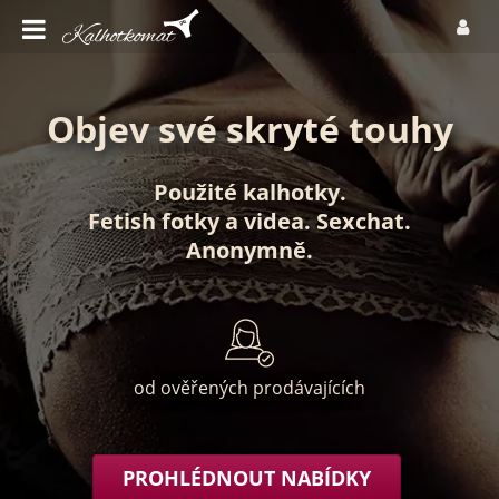
Objev své skryté touhy
Použité kalhotky
.
Fetish fotky
a
videa
.
Sexchat
.
Anonymně
.
od ověřených prodávajících
PROHLÉDNOUT NABÍDKY