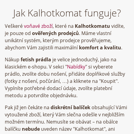
Jak Kalhotkomat funguje?
Veškeré
voňavé zboží
, které na
Kalhotkomatu
vidíte,
je pouze od
ověřených prodejců
. Máme vlastní
unikátní systém, kterým prodejce prověřujeme,
abychom Vám zajistili maximální
komfort a kvalitu
.
Nákup
fetish prádla
je velice jednoduchý, jako na
klasickém e-shopu. V sekci "
Nabídky
" si vyberete
prádlo, zvolíte dobu nošení, přidáte doplňkové služby
(fotky z nošení, počůrání, …) a kliknete na "Koupit".
Vyplníte potřebné dodací údaje, zvolíte platební
metodu a potvrdíte objednávku.
Pak již jen čekáte na
diskrétní balíček
obsahující Vámi
vytoužené zboží, který Vám slečna odešle v nejbližším
možném termínu. Nemusíte se obávat – na obálce
balíčku
nebude
uveden název "Kalhotkomat", ani