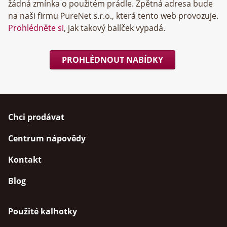
žádná zmínka o použitém prádle. Zpětná adresa bude
na naši firmu
, která tento web provozuje.
Prohlédněte si
, jak takový balíček vypadá.
PROHLÉDNOUT NABÍDKY
Chci prodávat
Centrum nápovědy
Kontakt
Blog
Použité kalhotky