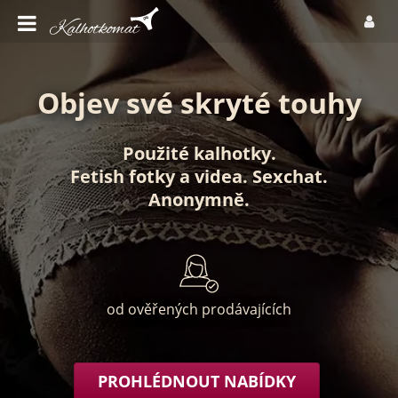
Objev své skryté touhy
Použité kalhotky
.
Fetish fotky
a
videa
.
Sexchat
.
Anonymně
.
od ověřených prodávajících
PROHLÉDNOUT NABÍDKY