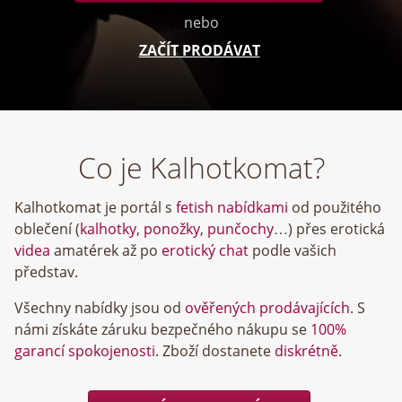
nebo
ZAČÍT PRODÁVAT
Co je Kalhotkomat?
Kalhotkomat je portál s
fetish nabídkami
od použitého
oblečení (
kalhotky
,
ponožky
,
punčochy
…) přes erotická
videa
amatérek až po
erotický chat
podle vašich
představ.
Všechny nabídky jsou od
ověřených prodávajících
. S
námi získáte záruku bezpečného nákupu se
100%
garancí spokojenosti
. Zboží dostanete
diskrétně
.