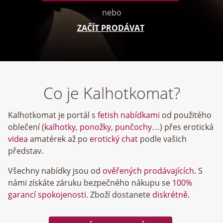
nebo
ZAČÍT PRODÁVAT
Co je Kalhotkomat?
Kalhotkomat je portál s
fetish nabídkami
od použitého
oblečení (
kalhotky
,
ponožky
,
punčochy
…) přes erotická
videa
amatérek až po
erotický chat
podle vašich
představ.
Všechny nabídky jsou od
ověřených prodávajících
. S
námi získáte záruku bezpečného nákupu se
100%
garancí spokojenosti
. Zboží dostanete
diskrétně
.