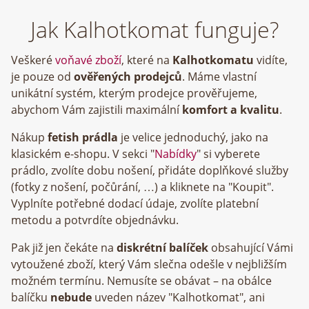
Jak Kalhotkomat funguje?
Veškeré
voňavé zboží
, které na
Kalhotkomatu
vidíte,
je pouze od
ověřených prodejců
. Máme vlastní
unikátní systém, kterým prodejce prověřujeme,
abychom Vám zajistili maximální
komfort a kvalitu
.
Nákup
fetish prádla
je velice jednoduchý, jako na
klasickém e-shopu. V sekci "
Nabídky
" si vyberete
prádlo, zvolíte dobu nošení, přidáte doplňkové služby
(fotky z nošení, počůrání, …) a kliknete na "Koupit".
Vyplníte potřebné dodací údaje, zvolíte platební
metodu a potvrdíte objednávku.
Pak již jen čekáte na
diskrétní balíček
obsahující Vámi
vytoužené zboží, který Vám slečna odešle v nejbližším
možném termínu. Nemusíte se obávat – na obálce
balíčku
nebude
uveden název "Kalhotkomat", ani