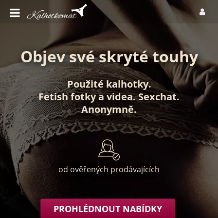
Objev své skryté touhy
Použité kalhotky
.
Fetish fotky
a
videa
.
Sexchat
.
Anonymně
.
od ověřených prodávajících
PROHLÉDNOUT NABÍDKY