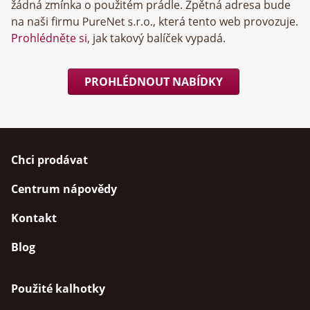
žádná zmínka o použitém prádle. Zpětná adresa bude
na naši firmu
, která tento web provozuje.
Prohlédněte si
, jak takový balíček vypadá.
PROHLÉDNOUT NABÍDKY
Chci prodávat
Centrum nápovědy
Kontakt
Blog
Použité kalhotky