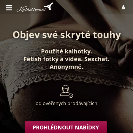
Objev své skryté touhy
Použité kalhotky
.
Fetish fotky
a
videa
.
Sexchat
.
Anonymně
.
od ověřených prodávajících
PROHLÉDNOUT NABÍDKY