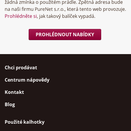
žádná zmínka o použitém prádle. Zpětná adresa bude
na naši firmu
, která tento web provozuje.
Prohlédněte si
, jak takový balíček vypadá.
PROHLÉDNOUT NABÍDKY
Chci prodávat
Centrum nápovědy
Kontakt
Blog
Použité kalhotky