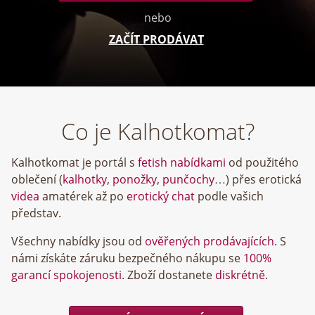
nebo
ZAČÍT PRODÁVAT
Co je Kalhotkomat?
Kalhotkomat je portál s
fetish nabídkami
od použitého
oblečení (
kalhotky
,
ponožky
,
punčochy
…) přes erotická
videa
amatérek až po
erotický chat
podle vašich
představ.
Všechny nabídky jsou od
ověřených prodávajících
. S
námi získáte záruku bezpečného nákupu se
100%
garancí spokojenosti
. Zboží dostanete
diskrétně
.