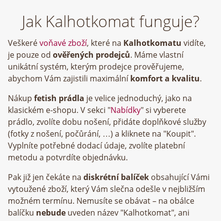
Jak Kalhotkomat funguje?
Veškeré
voňavé zboží
, které na
Kalhotkomatu
vidíte,
je pouze od
ověřených prodejců
. Máme vlastní
unikátní systém, kterým prodejce prověřujeme,
abychom Vám zajistili maximální
komfort a kvalitu
.
Nákup
fetish prádla
je velice jednoduchý, jako na
klasickém e-shopu. V sekci "
Nabídky
" si vyberete
prádlo, zvolíte dobu nošení, přidáte doplňkové služby
(fotky z nošení, počůrání, …) a kliknete na "Koupit".
Vyplníte potřebné dodací údaje, zvolíte platební
metodu a potvrdíte objednávku.
Pak již jen čekáte na
diskrétní balíček
obsahující Vámi
vytoužené zboží, který Vám slečna odešle v nejbližším
možném termínu. Nemusíte se obávat – na obálce
balíčku
nebude
uveden název "Kalhotkomat", ani