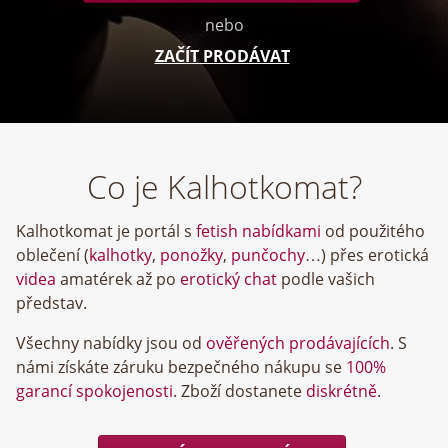
nebo
ZAČÍT PRODÁVAT
Co je Kalhotkomat?
Kalhotkomat je portál s
fetish nabídkami
od použitého
oblečení (
kalhotky
,
ponožky
,
punčochy
…) přes erotická
videa
amatérek až po
erotický chat
podle vašich
představ.
Všechny nabídky jsou od
ověřených prodávajících
. S
námi získáte záruku bezpečného nákupu se
100%
garancí spokojenosti
. Zboží dostanete
diskrétně
.