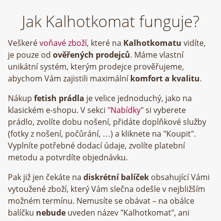
Jak Kalhotkomat funguje?
Veškeré
voňavé zboží
, které na
Kalhotkomatu
vidíte,
je pouze od
ověřených prodejců
. Máme vlastní
unikátní systém, kterým prodejce prověřujeme,
abychom Vám zajistili maximální
komfort a kvalitu
.
Nákup
fetish prádla
je velice jednoduchý, jako na
klasickém e-shopu. V sekci "
Nabídky
" si vyberete
prádlo, zvolíte dobu nošení, přidáte doplňkové služby
(fotky z nošení, počůrání, …) a kliknete na "Koupit".
Vyplníte potřebné dodací údaje, zvolíte platební
metodu a potvrdíte objednávku.
Pak již jen čekáte na
diskrétní balíček
obsahující Vámi
vytoužené zboží, který Vám slečna odešle v nejbližším
možném termínu. Nemusíte se obávat – na obálce
balíčku
nebude
uveden název "Kalhotkomat", ani