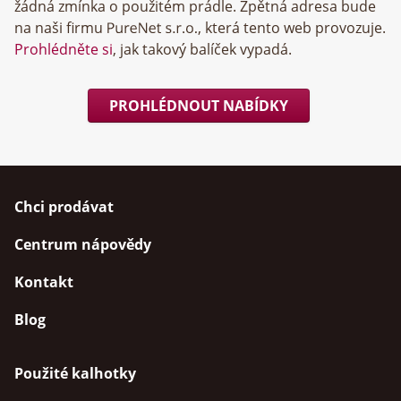
žádná zmínka o použitém prádle. Zpětná adresa bude
na naši firmu
, která tento web provozuje.
Prohlédněte si
, jak takový balíček vypadá.
PROHLÉDNOUT NABÍDKY
Chci prodávat
Centrum nápovědy
Kontakt
Blog
Použité kalhotky