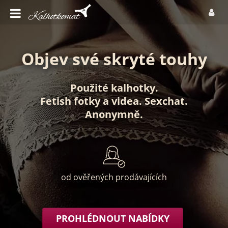
Objev své skryté touhy
Použité kalhotky
.
Fetish fotky
a
videa
.
Sexchat
.
Anonymně
.
od ověřených prodávajících
PROHLÉDNOUT NABÍDKY