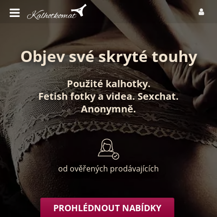
Objev své skryté touhy
Použité kalhotky
.
Fetish fotky
a
videa
.
Sexchat
.
Anonymně
.
od ověřených prodávajících
PROHLÉDNOUT NABÍDKY