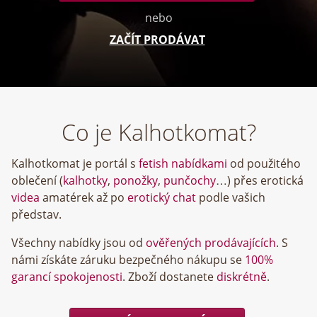
nebo
ZAČÍT PRODÁVAT
Co je Kalhotkomat?
Kalhotkomat je portál s
fetish nabídkami
od použitého
oblečení (
kalhotky
,
ponožky
,
punčochy
…) přes erotická
videa
amatérek až po
erotický chat
podle vašich
představ.
Všechny nabídky jsou od
ověřených prodávajících
. S
námi získáte záruku bezpečného nákupu se
100%
garancí spokojenosti
. Zboží dostanete
diskrétně
.