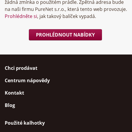
žádná zmínka o použitém prádle. Zpětná adresa bude
na naši firmu
, která tento web provozuje.
Prohlédněte si
, jak takový balíček vypadá.
PROHLÉDNOUT NABÍDKY
Chci prodávat
Centrum nápovědy
Kontakt
Blog
Použité kalhotky