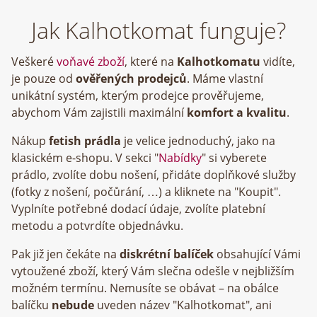
Jak Kalhotkomat funguje?
Veškeré
voňavé zboží
, které na
Kalhotkomatu
vidíte,
je pouze od
ověřených prodejců
. Máme vlastní
unikátní systém, kterým prodejce prověřujeme,
abychom Vám zajistili maximální
komfort a kvalitu
.
Nákup
fetish prádla
je velice jednoduchý, jako na
klasickém e-shopu. V sekci "
Nabídky
" si vyberete
prádlo, zvolíte dobu nošení, přidáte doplňkové služby
(fotky z nošení, počůrání, …) a kliknete na "Koupit".
Vyplníte potřebné dodací údaje, zvolíte platební
metodu a potvrdíte objednávku.
Pak již jen čekáte na
diskrétní balíček
obsahující Vámi
vytoužené zboží, který Vám slečna odešle v nejbližším
možném termínu. Nemusíte se obávat – na obálce
balíčku
nebude
uveden název "Kalhotkomat", ani