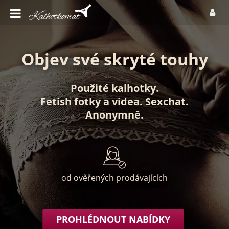
Objev své skryté touhy
Použité kalhotky
.
Fetish fotky
a
videa
.
Sexchat
.
Anonymně
.
od ověřených prodávajících
PROHLÉDNOUT NABÍDKY