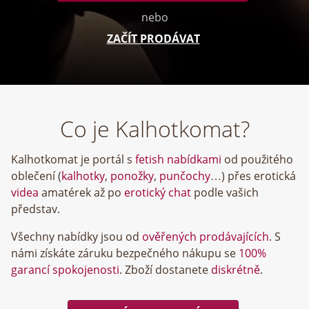
nebo
ZAČÍT PRODÁVAT
Co je Kalhotkomat?
Kalhotkomat je portál s
fetish nabídkami
od použitého
oblečení (
kalhotky
,
ponožky
,
punčochy
…) přes erotická
videa
amatérek až po
erotický chat
podle vašich
představ.
Všechny nabídky jsou od
ověřených prodávajících
. S
námi získáte záruku bezpečného nákupu se
100%
garancí spokojenosti
. Zboží dostanete
diskrétně
.