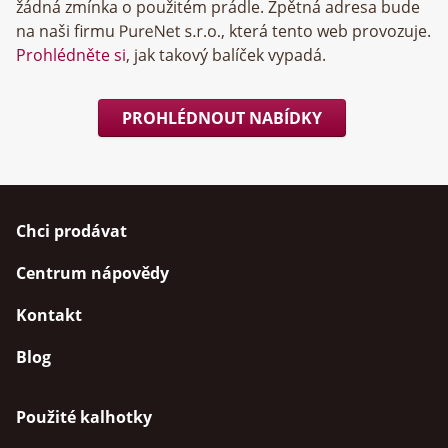
žádná zmínka o použitém prádle. Zpětná adresa bude
na naši firmu
, která tento web provozuje.
Prohlédněte si
, jak takový balíček vypadá.
PROHLÉDNOUT NABÍDKY
Chci prodávat
Centrum nápovědy
Kontakt
Blog
Použité kalhotky