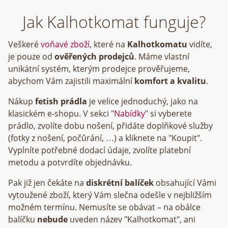
Jak Kalhotkomat funguje?
Veškeré
voňavé zboží
, které na
Kalhotkomatu
vidíte,
je pouze od
ověřených prodejců
. Máme vlastní
unikátní systém, kterým prodejce prověřujeme,
abychom Vám zajistili maximální
komfort a kvalitu
.
Nákup
fetish prádla
je velice jednoduchý, jako na
klasickém e-shopu. V sekci "
Nabídky
" si vyberete
prádlo, zvolíte dobu nošení, přidáte doplňkové služby
(fotky z nošení, počůrání, …) a kliknete na "Koupit".
Vyplníte potřebné dodací údaje, zvolíte platební
metodu a potvrdíte objednávku.
Pak již jen čekáte na
diskrétní balíček
obsahující Vámi
vytoužené zboží, který Vám slečna odešle v nejbližším
možném termínu. Nemusíte se obávat – na obálce
balíčku
nebude
uveden název "Kalhotkomat", ani