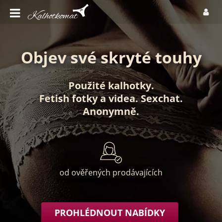
Objev své skryté touhy
Použité kalhotky
.
Fetish fotky
a
videa
.
Sexchat
.
Anonymně
.
od ověřených prodávajících
PROHLÉDNOUT NABÍDKY