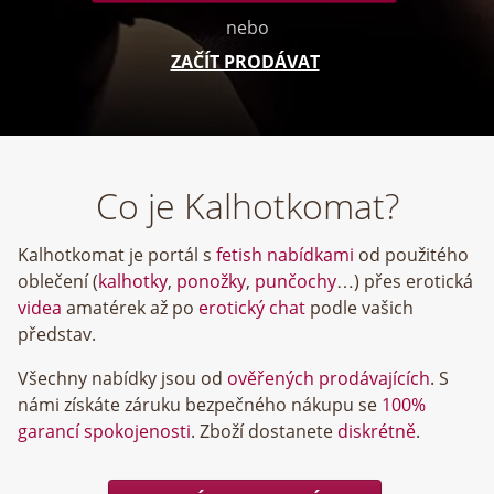
nebo
ZAČÍT PRODÁVAT
Co je Kalhotkomat?
Kalhotkomat je portál s
fetish nabídkami
od použitého
oblečení (
kalhotky
,
ponožky
,
punčochy
…) přes erotická
videa
amatérek až po
erotický chat
podle vašich
představ.
Všechny nabídky jsou od
ověřených prodávajících
. S
námi získáte záruku bezpečného nákupu se
100%
garancí spokojenosti
. Zboží dostanete
diskrétně
.