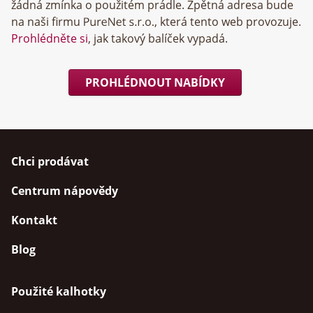
žádná zmínka o použitém prádle. Zpětná adresa bude
na naši firmu
, která tento web provozuje.
Prohlédněte si
, jak takový balíček vypadá.
PROHLÉDNOUT NABÍDKY
Chci prodávat
Centrum nápovědy
Kontakt
Blog
Použité kalhotky