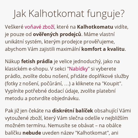
Jak Kalhotkomat funguje?
Veškeré
voňavé zboží
, které na
Kalhotkomatu
vidíte,
je pouze od
ověřených prodejců
. Máme vlastní
unikátní systém, kterým prodejce prověřujeme,
abychom Vám zajistili maximální
komfort a kvalitu
.
Nákup
fetish prádla
je velice jednoduchý, jako na
klasickém e-shopu. V sekci "
Nabídky
" si vyberete
prádlo, zvolíte dobu nošení, přidáte doplňkové služby
(fotky z nošení, počůrání, …) a kliknete na "Koupit".
Vyplníte potřebné dodací údaje, zvolíte platební
metodu a potvrdíte objednávku.
Pak již jen čekáte na
diskrétní balíček
obsahující Vámi
vytoužené zboží, který Vám slečna odešle v nejbližším
možném termínu. Nemusíte se obávat – na obálce
balíčku
nebude
uveden název "Kalhotkomat", ani