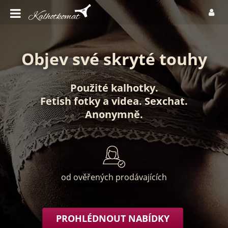
Objev své skryté touhy
Použité kalhotky
.
Fetish fotky
a
videa
.
Sexchat
.
Anonymně
.
od ověřených prodávajících
PROHLÉDNOUT NABÍDKY