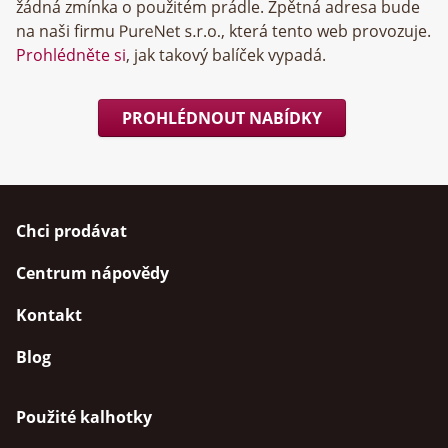
žádná zmínka o použitém prádle. Zpětná adresa bude
na naši firmu
, která tento web provozuje.
Prohlédněte si
, jak takový balíček vypadá.
PROHLÉDNOUT NABÍDKY
Chci prodávat
Centrum nápovědy
Kontakt
Blog
Použité kalhotky