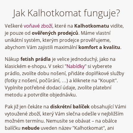
Jak Kalhotkomat funguje?
Veškeré
voňavé zboží
, které na
Kalhotkomatu
vidíte,
je pouze od
ověřených prodejců
. Máme vlastní
unikátní systém, kterým prodejce prověřujeme,
abychom Vám zajistili maximální
komfort a kvalitu
.
Nákup
fetish prádla
je velice jednoduchý, jako na
klasickém e-shopu. V sekci "
Nabídky
" si vyberete
prádlo, zvolíte dobu nošení, přidáte doplňkové služby
(fotky z nošení, počůrání, …) a kliknete na "Koupit".
Vyplníte potřebné dodací údaje, zvolíte platební
metodu a potvrdíte objednávku.
Pak již jen čekáte na
diskrétní balíček
obsahující Vámi
vytoužené zboží, který Vám slečna odešle v nejbližším
možném termínu. Nemusíte se obávat – na obálce
balíčku
nebude
uveden název "Kalhotkomat", ani