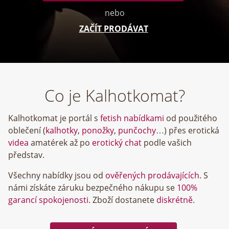
nebo
ZAČÍT PRODÁVAT
Co je Kalhotkomat?
Kalhotkomat je portál s
fetish nabídkami
od použitého
oblečení (
kalhotky
,
ponožky
,
punčochy
…) přes erotická
videa
amatérek až po
erotický chat
podle vašich
představ.
Všechny nabídky jsou od
ověřených prodávajících
. S
námi získáte záruku bezpečného nákupu se
100%
garancí spokojenosti
. Zboží dostanete
diskrétně
.