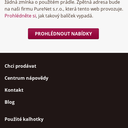
žádná zmínka o použitém prádle. Zpětná adresa bude
na naši firmu
, která tento web provozuje.
Prohlédněte si
, jak takový balíček vypadá.
PROHLÉDNOUT NABÍDKY
Chci prodávat
Centrum nápovědy
Kontakt
Blog
Použité kalhotky