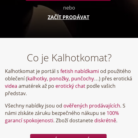
nebo
ZAČÍT PRODÁVAT
Co je Kalhotkomat?
Kalhotkomat je portál s
fetish nabídkami
od použitého
oblečení (
kalhotky
,
ponožky
,
punčochy
…) přes erotická
videa
amatérek až po
erotický chat
podle vašich
představ.
Všechny nabídky jsou od
ověřených prodávajících
. S
námi získáte záruku bezpečného nákupu se
100%
garancí spokojenosti
. Zboží dostanete
diskrétně
.