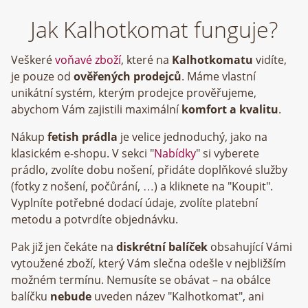
Jak Kalhotkomat funguje?
Veškeré
voňavé zboží
, které na
Kalhotkomatu
vidíte,
je pouze od
ověřených prodejců
. Máme vlastní
unikátní systém, kterým prodejce prověřujeme,
abychom Vám zajistili maximální
komfort a kvalitu
.
Nákup
fetish prádla
je velice jednoduchý, jako na
klasickém e-shopu. V sekci "
Nabídky
" si vyberete
prádlo, zvolíte dobu nošení, přidáte doplňkové služby
(fotky z nošení, počůrání, …) a kliknete na "Koupit".
Vyplníte potřebné dodací údaje, zvolíte platební
metodu a potvrdíte objednávku.
Pak již jen čekáte na
diskrétní balíček
obsahující Vámi
vytoužené zboží, který Vám slečna odešle v nejbližším
možném termínu. Nemusíte se obávat – na obálce
balíčku
nebude
uveden název "Kalhotkomat", ani