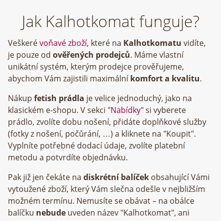
Jak Kalhotkomat funguje?
Veškeré
voňavé zboží
, které na
Kalhotkomatu
vidíte,
je pouze od
ověřených prodejců
. Máme vlastní
unikátní systém, kterým prodejce prověřujeme,
abychom Vám zajistili maximální
komfort a kvalitu
.
Nákup
fetish prádla
je velice jednoduchý, jako na
klasickém e-shopu. V sekci "
Nabídky
" si vyberete
prádlo, zvolíte dobu nošení, přidáte doplňkové služby
(fotky z nošení, počůrání, …) a kliknete na "Koupit".
Vyplníte potřebné dodací údaje, zvolíte platební
metodu a potvrdíte objednávku.
Pak již jen čekáte na
diskrétní balíček
obsahující Vámi
vytoužené zboží, který Vám slečna odešle v nejbližším
možném termínu. Nemusíte se obávat – na obálce
balíčku
nebude
uveden název "Kalhotkomat", ani