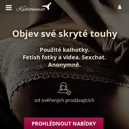
Objev své skryté touhy
Použité kalhotky
.
Fetish fotky
a
videa
.
Sexchat
.
Anonymně
.
od ověřených prodávajících
PROHLÉDNOUT NABÍDKY