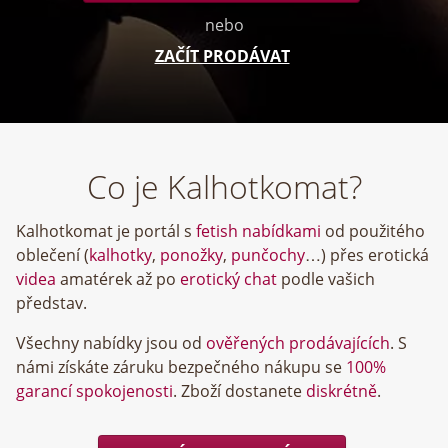
nebo
ZAČÍT PRODÁVAT
Co je Kalhotkomat?
Kalhotkomat je portál s
fetish nabídkami
od použitého
oblečení (
kalhotky
,
ponožky
,
punčochy
…) přes erotická
videa
amatérek až po
erotický chat
podle vašich
představ.
Všechny nabídky jsou od
ověřených prodávajících
. S
námi získáte záruku bezpečného nákupu se
100%
garancí spokojenosti
. Zboží dostanete
diskrétně
.