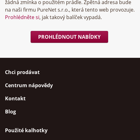
žádná zmínka o použitém prádle. Zpětná adresa bude
na naši firmu
, která tento web provozuje.
Prohlédněte si
, jak takový balíček vypadá.
PROHLÉDNOUT NABÍDKY
Chci prodávat
Centrum nápovědy
Kontakt
Blog
Použité kalhotky