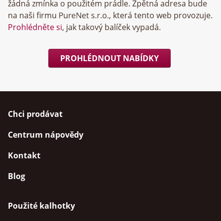
žádná zmínka o použitém prádle. Zpětná adresa bude
na naši firmu
, která tento web provozuje.
Prohlédněte si
, jak takový balíček vypadá.
PROHLÉDNOUT NABÍDKY
Chci prodávat
Centrum nápovědy
Kontakt
Blog
Použité kalhotky