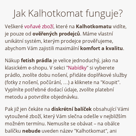
Jak Kalhotkomat funguje?
Veškeré
voňavé zboží
, které na
Kalhotkomatu
vidíte,
je pouze od
ověřených prodejců
. Máme vlastní
unikátní systém, kterým prodejce prověřujeme,
abychom Vám zajistili maximální
komfort a kvalitu
.
Nákup
fetish prádla
je velice jednoduchý, jako na
klasickém e-shopu. V sekci "
Nabídky
" si vyberete
prádlo, zvolíte dobu nošení, přidáte doplňkové služby
(fotky z nošení, počůrání, …) a kliknete na "Koupit".
Vyplníte potřebné dodací údaje, zvolíte platební
metodu a potvrdíte objednávku.
Pak již jen čekáte na
diskrétní balíček
obsahující Vámi
vytoužené zboží, který Vám slečna odešle v nejbližším
možném termínu. Nemusíte se obávat – na obálce
balíčku
nebude
uveden název "Kalhotkomat", ani