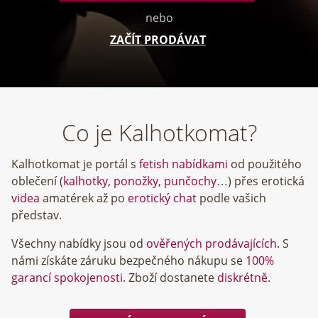
nebo
ZAČÍT PRODÁVAT
Co je Kalhotkomat?
Kalhotkomat je portál s
fetish nabídkami
od použitého
oblečení (
kalhotky
,
ponožky
,
punčochy
…) přes erotická
videa
amatérek až po
erotický chat
podle vašich
představ.
Všechny nabídky jsou od
ověřených prodávajících
. S
námi získáte záruku bezpečného nákupu se
100%
garancí spokojenosti
. Zboží dostanete
diskrétně
.