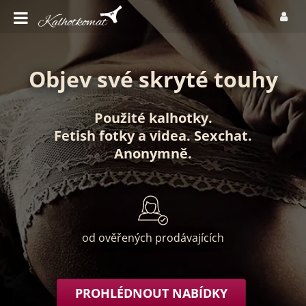
Objev své skryté touhy
Použité kalhotky
.
Fetish fotky
a
videa
.
Sexchat
.
Anonymně
.
od ověřených prodávajících
PROHLÉDNOUT NABÍDKY