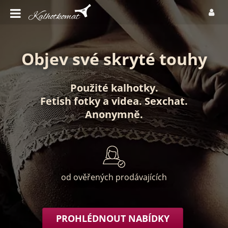
Objev své skryté touhy
Použité kalhotky
.
Fetish fotky
a
videa
.
Sexchat
.
Anonymně
.
od ověřených prodávajících
PROHLÉDNOUT NABÍDKY