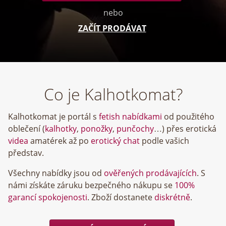
nebo
ZAČÍT PRODÁVAT
Co je Kalhotkomat?
Kalhotkomat je portál s
fetish nabídkami
od použitého
oblečení (
kalhotky
,
ponožky
,
punčochy
…) přes erotická
videa
amatérek až po
erotický chat
podle vašich
představ.
Všechny nabídky jsou od
ověřených prodávajících
. S
námi získáte záruku bezpečného nákupu se
100%
garancí spokojenosti
. Zboží dostanete
diskrétně
.