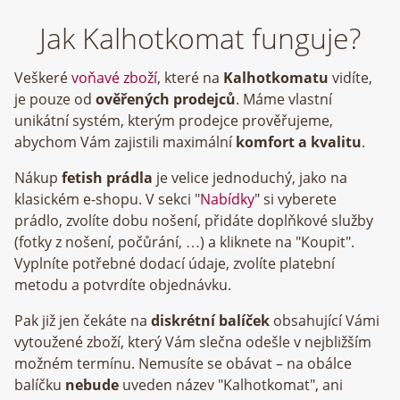
Jak Kalhotkomat funguje?
Veškeré
voňavé zboží
, které na
Kalhotkomatu
vidíte,
je pouze od
ověřených prodejců
. Máme vlastní
unikátní systém, kterým prodejce prověřujeme,
abychom Vám zajistili maximální
komfort a kvalitu
.
Nákup
fetish prádla
je velice jednoduchý, jako na
klasickém e-shopu. V sekci "
Nabídky
" si vyberete
prádlo, zvolíte dobu nošení, přidáte doplňkové služby
(fotky z nošení, počůrání, …) a kliknete na "Koupit".
Vyplníte potřebné dodací údaje, zvolíte platební
metodu a potvrdíte objednávku.
Pak již jen čekáte na
diskrétní balíček
obsahující Vámi
vytoužené zboží, který Vám slečna odešle v nejbližším
možném termínu. Nemusíte se obávat – na obálce
balíčku
nebude
uveden název "Kalhotkomat", ani