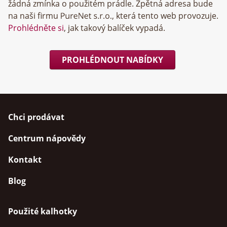
žádná zmínka o použitém prádle. Zpětná adresa bude
na naši firmu
, která tento web provozuje.
Prohlédněte si
, jak takový balíček vypadá.
PROHLÉDNOUT NABÍDKY
Chci prodávat
Centrum nápovědy
Kontakt
Blog
Použité kalhotky