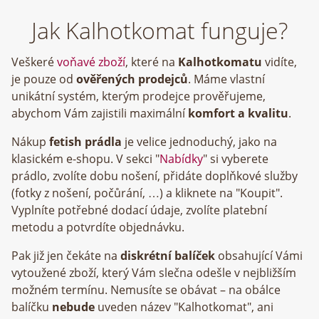
Jak Kalhotkomat funguje?
Veškeré
voňavé zboží
, které na
Kalhotkomatu
vidíte,
je pouze od
ověřených prodejců
. Máme vlastní
unikátní systém, kterým prodejce prověřujeme,
abychom Vám zajistili maximální
komfort a kvalitu
.
Nákup
fetish prádla
je velice jednoduchý, jako na
klasickém e-shopu. V sekci "
Nabídky
" si vyberete
prádlo, zvolíte dobu nošení, přidáte doplňkové služby
(fotky z nošení, počůrání, …) a kliknete na "Koupit".
Vyplníte potřebné dodací údaje, zvolíte platební
metodu a potvrdíte objednávku.
Pak již jen čekáte na
diskrétní balíček
obsahující Vámi
vytoužené zboží, který Vám slečna odešle v nejbližším
možném termínu. Nemusíte se obávat – na obálce
balíčku
nebude
uveden název "Kalhotkomat", ani