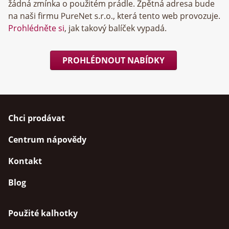
žádná zmínka o použitém prádle. Zpětná adresa bude
na naši firmu
, která tento web provozuje.
Prohlédněte si
, jak takový balíček vypadá.
PROHLÉDNOUT NABÍDKY
Chci prodávat
Centrum nápovědy
Kontakt
Blog
Použité kalhotky