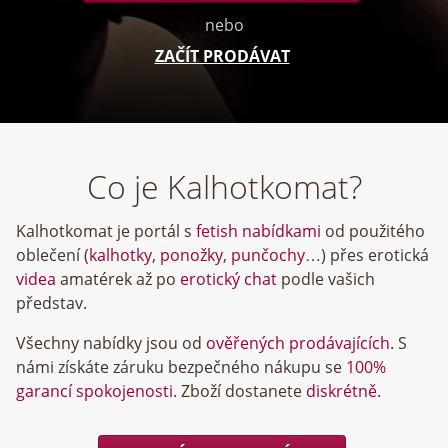
nebo
ZAČÍT PRODÁVAT
Co je Kalhotkomat?
Kalhotkomat je portál s
fetish nabídkami
od použitého
oblečení (
kalhotky
,
ponožky
,
punčochy
…) přes erotická
videa
amatérek až po
erotický chat
podle vašich
představ.
Všechny nabídky jsou od
ověřených prodávajících
. S
námi získáte záruku bezpečného nákupu se
100%
garancí spokojenosti
. Zboží dostanete
diskrétně
.