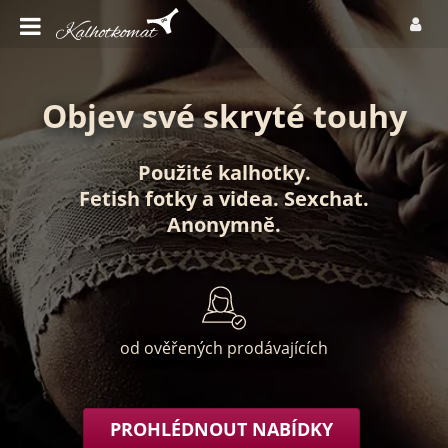
Objev své skryté touhy
Použité kalhotky
.
Fetish fotky
a
videa
.
Sexchat
.
Anonymně
.
od ověřených prodávajících
PROHLÉDNOUT NABÍDKY