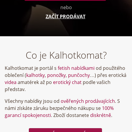
nebo
ZAČÍT PRODÁVAT
Co je Kalhotkomat?
Kalhotkomat je portál s
fetish nabídkami
od použitého
oblečení (
kalhotky
,
ponožky
,
punčochy
…) přes erotická
videa
amatérek až po
erotický chat
podle vašich
představ.
Všechny nabídky jsou od
ověřených prodávajících
. S
námi získáte záruku bezpečného nákupu se
100%
garancí spokojenosti
. Zboží dostanete
diskrétně
.