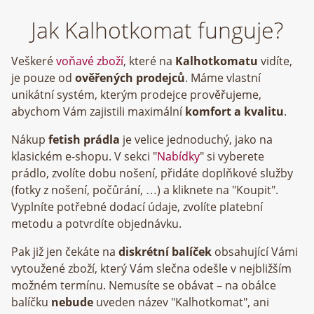
Jak Kalhotkomat funguje?
Veškeré
voňavé zboží
, které na
Kalhotkomatu
vidíte,
je pouze od
ověřených prodejců
. Máme vlastní
unikátní systém, kterým prodejce prověřujeme,
abychom Vám zajistili maximální
komfort a kvalitu
.
Nákup
fetish prádla
je velice jednoduchý, jako na
klasickém e-shopu. V sekci "
Nabídky
" si vyberete
prádlo, zvolíte dobu nošení, přidáte doplňkové služby
(fotky z nošení, počůrání, …) a kliknete na "Koupit".
Vyplníte potřebné dodací údaje, zvolíte platební
metodu a potvrdíte objednávku.
Pak již jen čekáte na
diskrétní balíček
obsahující Vámi
vytoužené zboží, který Vám slečna odešle v nejbližším
možném termínu. Nemusíte se obávat – na obálce
balíčku
nebude
uveden název "Kalhotkomat", ani