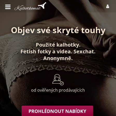
Objev své skryté touhy
Použité kalhotky
.
Fetish fotky
a
videa
.
Sexchat
.
Anonymně
.
od ověřených prodávajících
PROHLÉDNOUT NABÍDKY