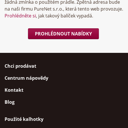
žádná zmínka o použitém prádle. Zpětná adresa bude
na naši firmu
, která tento web provozuje.
Prohlédněte si
, jak takový balíček vypadá.
PROHLÉDNOUT NABÍDKY
Chci prodávat
Centrum nápovědy
Kontakt
Blog
Použité kalhotky