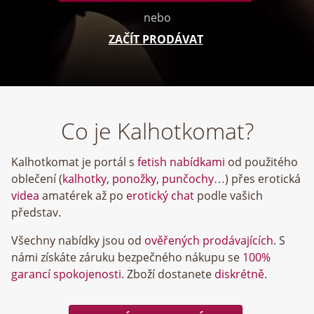
nebo
ZAČÍT PRODÁVAT
Co je Kalhotkomat?
Kalhotkomat je portál s
fetish nabídkami
od použitého
oblečení (
kalhotky
,
ponožky
,
punčochy
…) přes erotická
videa
amatérek až po
erotický chat
podle vašich
představ.
Všechny nabídky jsou od
ověřených prodávajících
. S
námi získáte záruku bezpečného nákupu se
100%
garancí spokojenosti
. Zboží dostanete
diskrétně
.