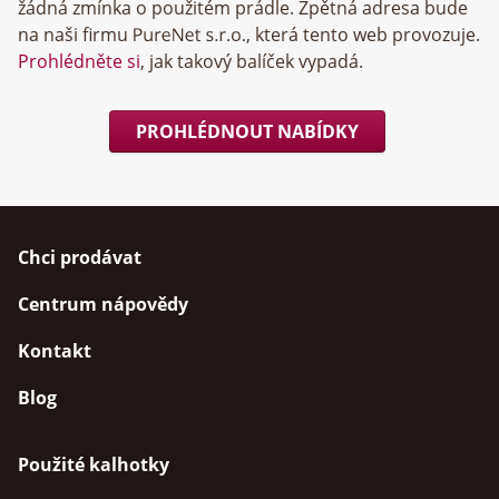
žádná zmínka o použitém prádle. Zpětná adresa bude
na naši firmu
, která tento web provozuje.
Prohlédněte si
, jak takový balíček vypadá.
PROHLÉDNOUT NABÍDKY
Chci prodávat
Centrum nápovědy
Kontakt
Blog
Použité kalhotky