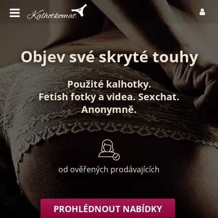
Objev své skryté touhy
Použité kalhotky
.
Fetish fotky
a
videa
.
Sexchat
.
Anonymně
.
od ověřených prodávajících
PROHLÉDNOUT NABÍDKY