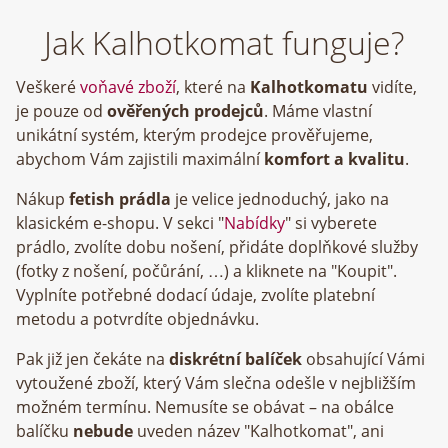
Jak Kalhotkomat funguje?
Veškeré
voňavé zboží
, které na
Kalhotkomatu
vidíte,
je pouze od
ověřených prodejců
. Máme vlastní
unikátní systém, kterým prodejce prověřujeme,
abychom Vám zajistili maximální
komfort a kvalitu
.
Nákup
fetish prádla
je velice jednoduchý, jako na
klasickém e-shopu. V sekci "
Nabídky
" si vyberete
prádlo, zvolíte dobu nošení, přidáte doplňkové služby
(fotky z nošení, počůrání, …) a kliknete na "Koupit".
Vyplníte potřebné dodací údaje, zvolíte platební
metodu a potvrdíte objednávku.
Pak již jen čekáte na
diskrétní balíček
obsahující Vámi
vytoužené zboží, který Vám slečna odešle v nejbližším
možném termínu. Nemusíte se obávat – na obálce
balíčku
nebude
uveden název "Kalhotkomat", ani