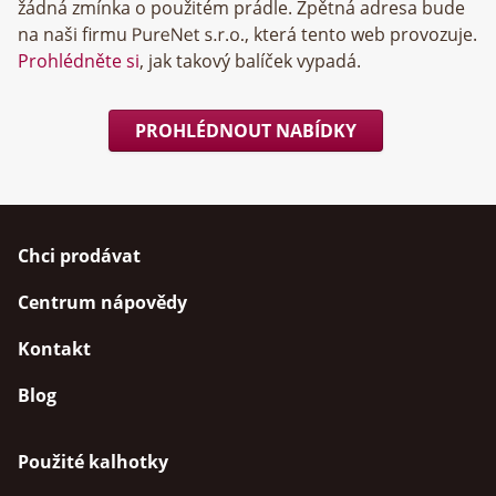
žádná zmínka o použitém prádle. Zpětná adresa bude
na naši firmu
, která tento web provozuje.
Prohlédněte si
, jak takový balíček vypadá.
PROHLÉDNOUT NABÍDKY
Chci prodávat
Centrum nápovědy
Kontakt
Blog
Použité kalhotky