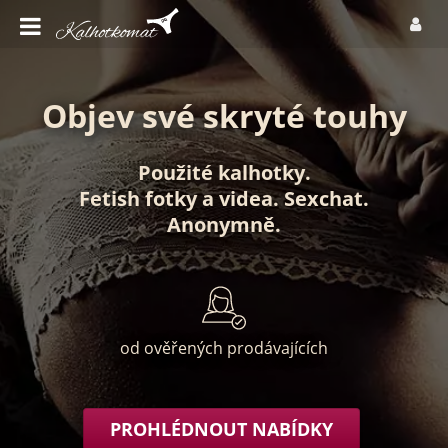
Objev své skryté touhy
Použité kalhotky
.
Fetish fotky
a
videa
.
Sexchat
.
Anonymně
.
od ověřených prodávajících
PROHLÉDNOUT NABÍDKY