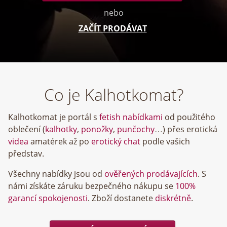
nebo
ZAČÍT PRODÁVAT
Co je Kalhotkomat?
Kalhotkomat je portál s
fetish nabídkami
od použitého
oblečení (
kalhotky
,
ponožky
,
punčochy
…) přes erotická
videa
amatérek až po
erotický chat
podle vašich
představ.
Všechny nabídky jsou od
ověřených prodávajících
. S
námi získáte záruku bezpečného nákupu se
100%
garancí spokojenosti
. Zboží dostanete
diskrétně
.