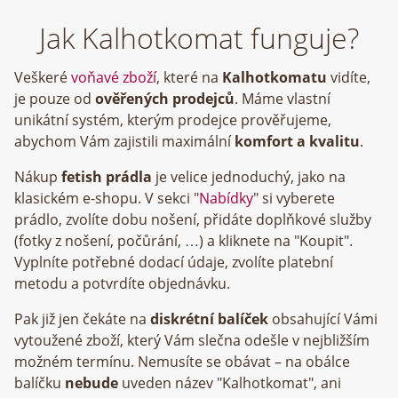
Jak Kalhotkomat funguje?
Veškeré
voňavé zboží
, které na
Kalhotkomatu
vidíte,
je pouze od
ověřených prodejců
. Máme vlastní
unikátní systém, kterým prodejce prověřujeme,
abychom Vám zajistili maximální
komfort a kvalitu
.
Nákup
fetish prádla
je velice jednoduchý, jako na
klasickém e-shopu. V sekci "
Nabídky
" si vyberete
prádlo, zvolíte dobu nošení, přidáte doplňkové služby
(fotky z nošení, počůrání, …) a kliknete na "Koupit".
Vyplníte potřebné dodací údaje, zvolíte platební
metodu a potvrdíte objednávku.
Pak již jen čekáte na
diskrétní balíček
obsahující Vámi
vytoužené zboží, který Vám slečna odešle v nejbližším
možném termínu. Nemusíte se obávat – na obálce
balíčku
nebude
uveden název "Kalhotkomat", ani