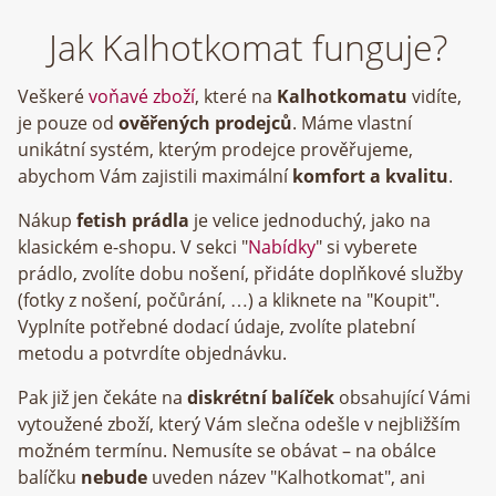
Jak Kalhotkomat funguje?
Veškeré
voňavé zboží
, které na
Kalhotkomatu
vidíte,
je pouze od
ověřených prodejců
. Máme vlastní
unikátní systém, kterým prodejce prověřujeme,
abychom Vám zajistili maximální
komfort a kvalitu
.
Nákup
fetish prádla
je velice jednoduchý, jako na
klasickém e-shopu. V sekci "
Nabídky
" si vyberete
prádlo, zvolíte dobu nošení, přidáte doplňkové služby
(fotky z nošení, počůrání, …) a kliknete na "Koupit".
Vyplníte potřebné dodací údaje, zvolíte platební
metodu a potvrdíte objednávku.
Pak již jen čekáte na
diskrétní balíček
obsahující Vámi
vytoužené zboží, který Vám slečna odešle v nejbližším
možném termínu. Nemusíte se obávat – na obálce
balíčku
nebude
uveden název "Kalhotkomat", ani