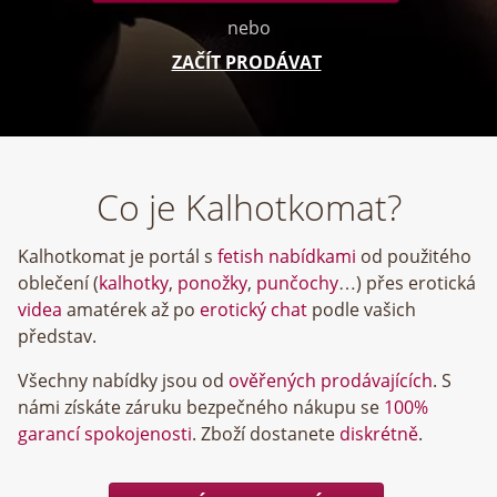
nebo
ZAČÍT PRODÁVAT
Co je Kalhotkomat?
Kalhotkomat je portál s
fetish nabídkami
od použitého
oblečení (
kalhotky
,
ponožky
,
punčochy
…) přes erotická
videa
amatérek až po
erotický chat
podle vašich
představ.
Všechny nabídky jsou od
ověřených prodávajících
. S
námi získáte záruku bezpečného nákupu se
100%
garancí spokojenosti
. Zboží dostanete
diskrétně
.