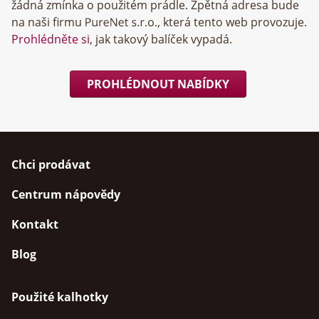
žádná zmínka o použitém prádle. Zpětná adresa bude
na naši firmu
, která tento web provozuje.
Prohlédněte si
, jak takový balíček vypadá.
PROHLÉDNOUT NABÍDKY
Chci prodávat
Centrum nápovědy
Kontakt
Blog
Použité kalhotky