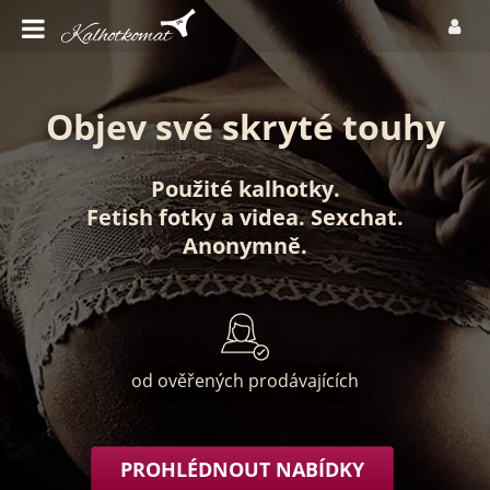
Objev své skryté touhy
Použité kalhotky
.
Fetish fotky
a
videa
.
Sexchat
.
Anonymně
.
od ověřených prodávajících
PROHLÉDNOUT NABÍDKY