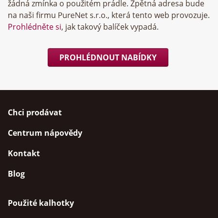
žádná zmínka o použitém prádle. Zpětná adresa bude
na naši firmu
, která tento web provozuje.
Prohlédněte si
, jak takový balíček vypadá.
PROHLÉDNOUT NABÍDKY
Chci prodávat
Centrum nápovědy
Kontakt
Blog
Použité kalhotky