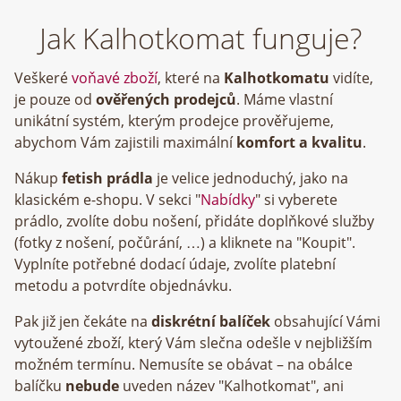
Jak Kalhotkomat funguje?
Veškeré
voňavé zboží
, které na
Kalhotkomatu
vidíte,
je pouze od
ověřených prodejců
. Máme vlastní
unikátní systém, kterým prodejce prověřujeme,
abychom Vám zajistili maximální
komfort a kvalitu
.
Nákup
fetish prádla
je velice jednoduchý, jako na
klasickém e-shopu. V sekci "
Nabídky
" si vyberete
prádlo, zvolíte dobu nošení, přidáte doplňkové služby
(fotky z nošení, počůrání, …) a kliknete na "Koupit".
Vyplníte potřebné dodací údaje, zvolíte platební
metodu a potvrdíte objednávku.
Pak již jen čekáte na
diskrétní balíček
obsahující Vámi
vytoužené zboží, který Vám slečna odešle v nejbližším
možném termínu. Nemusíte se obávat – na obálce
balíčku
nebude
uveden název "Kalhotkomat", ani