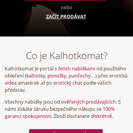
nebo
ZAČÍT PRODÁVAT
Co je Kalhotkomat?
Kalhotkomat je portál s
fetish nabídkami
od použitého
oblečení (
kalhotky
,
ponožky
,
punčochy
…) přes erotická
videa
amatérek až po
erotický chat
podle vašich
představ.
Všechny nabídky jsou od
ověřených prodávajících
. S
námi získáte záruku bezpečného nákupu se
100%
garancí spokojenosti
. Zboží dostanete
diskrétně
.