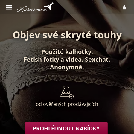
Objev své skryté touhy
Použité kalhotky
.
Fetish fotky
a
videa
.
Sexchat
.
Anonymně
.
od ověřených prodávajících
PROHLÉDNOUT NABÍDKY