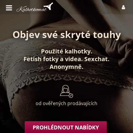
Objev své skryté touhy
Použité kalhotky
.
Fetish fotky
a
videa
.
Sexchat
.
Anonymně
.
od ověřených prodávajících
PROHLÉDNOUT NABÍDKY