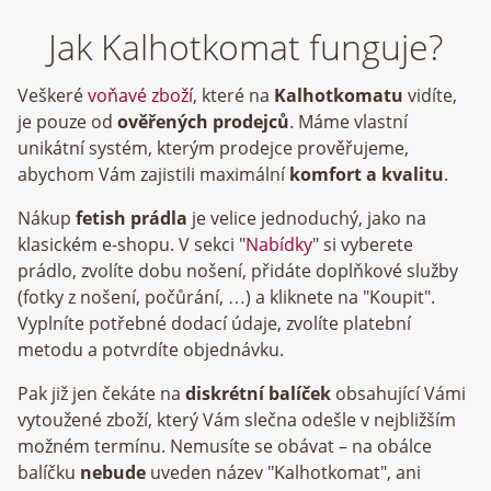
Jak Kalhotkomat funguje?
Veškeré
voňavé zboží
, které na
Kalhotkomatu
vidíte,
je pouze od
ověřených prodejců
. Máme vlastní
unikátní systém, kterým prodejce prověřujeme,
abychom Vám zajistili maximální
komfort a kvalitu
.
Nákup
fetish prádla
je velice jednoduchý, jako na
klasickém e-shopu. V sekci "
Nabídky
" si vyberete
prádlo, zvolíte dobu nošení, přidáte doplňkové služby
(fotky z nošení, počůrání, …) a kliknete na "Koupit".
Vyplníte potřebné dodací údaje, zvolíte platební
metodu a potvrdíte objednávku.
Pak již jen čekáte na
diskrétní balíček
obsahující Vámi
vytoužené zboží, který Vám slečna odešle v nejbližším
možném termínu. Nemusíte se obávat – na obálce
balíčku
nebude
uveden název "Kalhotkomat", ani