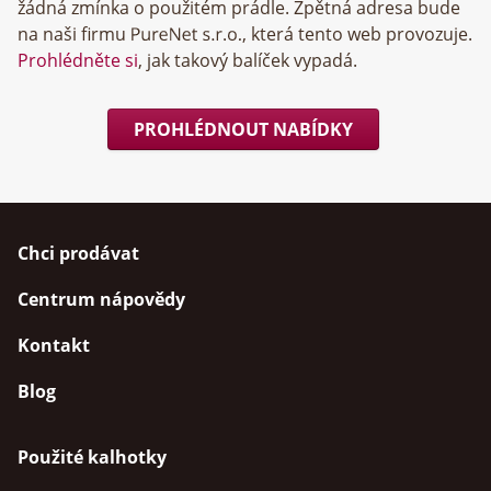
žádná zmínka o použitém prádle. Zpětná adresa bude
na naši firmu
, která tento web provozuje.
Prohlédněte si
, jak takový balíček vypadá.
PROHLÉDNOUT NABÍDKY
Chci prodávat
Centrum nápovědy
Kontakt
Blog
Použité kalhotky