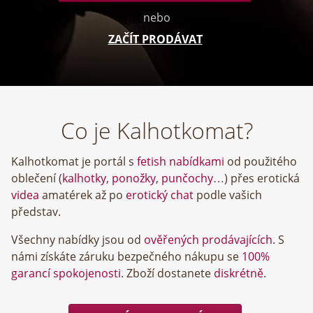
nebo
ZAČÍT PRODÁVAT
Co je Kalhotkomat?
Kalhotkomat je portál s
fetish nabídkami
od použitého
oblečení (
kalhotky
,
ponožky
,
punčochy
…) přes erotická
videa
amatérek až po
erotický chat
podle vašich
představ.
Všechny nabídky jsou od
ověřených prodávajících
. S
námi získáte záruku bezpečného nákupu se
100%
garancí spokojenosti
. Zboží dostanete
diskrétně
.