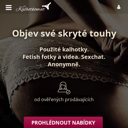
Objev své skryté touhy
Použité kalhotky
.
Fetish fotky
a
videa
.
Sexchat
.
Anonymně
.
od ověřených prodávajících
PROHLÉDNOUT NABÍDKY