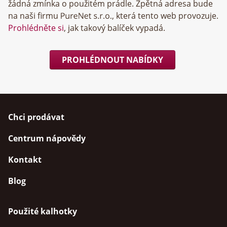
žádná zmínka o použitém prádle. Zpětná adresa bude
na naši firmu
, která tento web provozuje.
Prohlédněte si
, jak takový balíček vypadá.
PROHLÉDNOUT NABÍDKY
Chci prodávat
Centrum nápovědy
Kontakt
Blog
Použité kalhotky