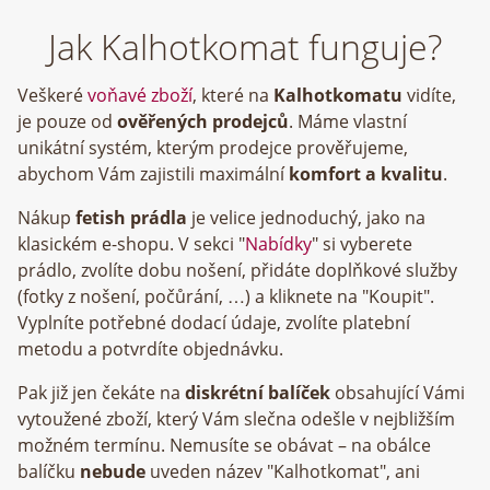
Jak Kalhotkomat funguje?
Veškeré
voňavé zboží
, které na
Kalhotkomatu
vidíte,
je pouze od
ověřených prodejců
. Máme vlastní
unikátní systém, kterým prodejce prověřujeme,
abychom Vám zajistili maximální
komfort a kvalitu
.
Nákup
fetish prádla
je velice jednoduchý, jako na
klasickém e-shopu. V sekci "
Nabídky
" si vyberete
prádlo, zvolíte dobu nošení, přidáte doplňkové služby
(fotky z nošení, počůrání, …) a kliknete na "Koupit".
Vyplníte potřebné dodací údaje, zvolíte platební
metodu a potvrdíte objednávku.
Pak již jen čekáte na
diskrétní balíček
obsahující Vámi
vytoužené zboží, který Vám slečna odešle v nejbližším
možném termínu. Nemusíte se obávat – na obálce
balíčku
nebude
uveden název "Kalhotkomat", ani