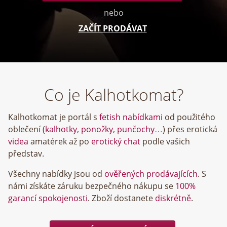
nebo
ZAČÍT PRODÁVAT
Co je Kalhotkomat?
Kalhotkomat je portál s
fetish nabídkami
od použitého
oblečení (
kalhotky
,
ponožky
,
punčochy
…) přes erotická
videa
amatérek až po
erotický chat
podle vašich
představ.
Všechny nabídky jsou od
ověřených prodávajících
. S
námi získáte záruku bezpečného nákupu se
100%
garancí spokojenosti
. Zboží dostanete
diskrétně
.