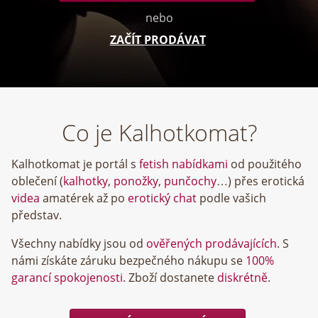
nebo
ZAČÍT PRODÁVAT
Co je Kalhotkomat?
Kalhotkomat je portál s
fetish nabídkami
od použitého
oblečení (
kalhotky
,
ponožky
,
punčochy
…) přes erotická
videa
amatérek až po
erotický chat
podle vašich
představ.
Všechny nabídky jsou od
ověřených prodávajících
. S
námi získáte záruku bezpečného nákupu se
100%
garancí spokojenosti
. Zboží dostanete
diskrétně
.