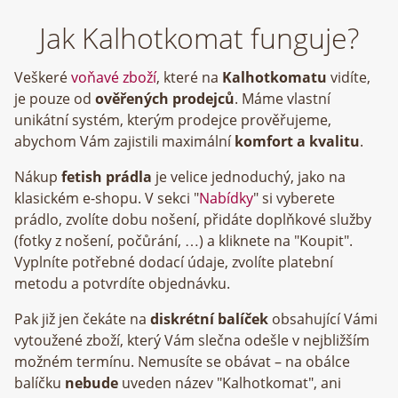
Jak Kalhotkomat funguje?
Veškeré
voňavé zboží
, které na
Kalhotkomatu
vidíte,
je pouze od
ověřených prodejců
. Máme vlastní
unikátní systém, kterým prodejce prověřujeme,
abychom Vám zajistili maximální
komfort a kvalitu
.
Nákup
fetish prádla
je velice jednoduchý, jako na
klasickém e-shopu. V sekci "
Nabídky
" si vyberete
prádlo, zvolíte dobu nošení, přidáte doplňkové služby
(fotky z nošení, počůrání, …) a kliknete na "Koupit".
Vyplníte potřebné dodací údaje, zvolíte platební
metodu a potvrdíte objednávku.
Pak již jen čekáte na
diskrétní balíček
obsahující Vámi
vytoužené zboží, který Vám slečna odešle v nejbližším
možném termínu. Nemusíte se obávat – na obálce
balíčku
nebude
uveden název "Kalhotkomat", ani