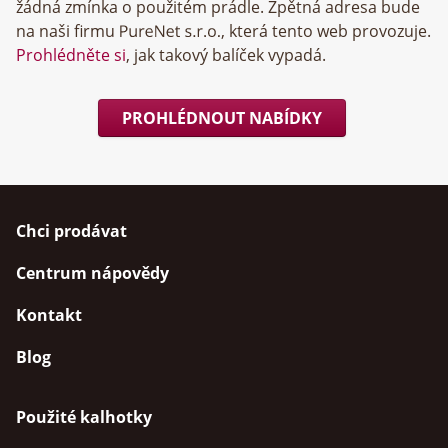
žádná zmínka o použitém prádle. Zpětná adresa bude
na naši firmu
, která tento web provozuje.
Prohlédněte si
, jak takový balíček vypadá.
PROHLÉDNOUT NABÍDKY
Chci prodávat
Centrum nápovědy
Kontakt
Blog
Použité kalhotky