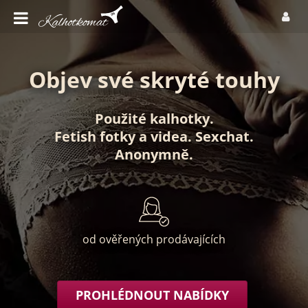
Objev své skryté touhy
Použité kalhotky
.
Fetish fotky
a
videa
.
Sexchat
.
Anonymně
.
od ověřených prodávajících
PROHLÉDNOUT NABÍDKY