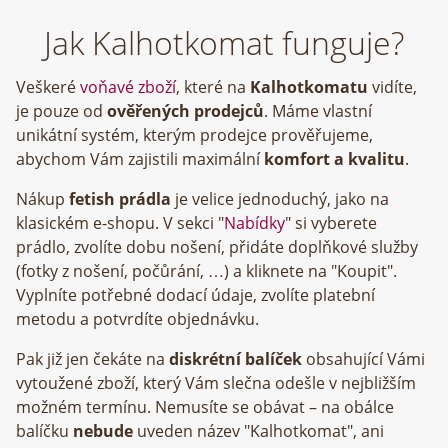
Jak Kalhotkomat funguje?
Veškeré
voňavé zboží
, které na
Kalhotkomatu
vidíte,
je pouze od
ověřených prodejců
. Máme vlastní
unikátní systém, kterým prodejce prověřujeme,
abychom Vám zajistili maximální
komfort a kvalitu
.
Nákup
fetish prádla
je velice jednoduchý, jako na
klasickém e-shopu. V sekci "
Nabídky
" si vyberete
prádlo, zvolíte dobu nošení, přidáte doplňkové služby
(fotky z nošení, počůrání, …) a kliknete na "Koupit".
Vyplníte potřebné dodací údaje, zvolíte platební
metodu a potvrdíte objednávku.
Pak již jen čekáte na
diskrétní balíček
obsahující Vámi
vytoužené zboží, který Vám slečna odešle v nejbližším
možném termínu. Nemusíte se obávat – na obálce
balíčku
nebude
uveden název "Kalhotkomat", ani