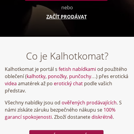
nebo
ZAČÍT PRODÁVAT
Co je Kalhotkomat?
Kalhotkomat je portál s
fetish nabídkami
od použitého
oblečení (
kalhotky
,
ponožky
,
punčochy
…) přes erotická
videa
amatérek až po
erotický chat
podle vašich
představ.
Všechny nabídky jsou od
ověřených prodávajících
. S
námi získáte záruku bezpečného nákupu se
100%
garancí spokojenosti
. Zboží dostanete
diskrétně
.