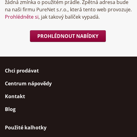
žádná zmínka o použitém prádle. Zpětná adresa bude
na naši firmu
, která tento web provozuje.
Prohlédněte si
, jak takový balíček vypadá.
PROHLÉDNOUT NABÍDKY
Chci prodávat
Centrum nápovědy
Kontakt
Blog
Použité kalhotky