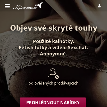
Objev své skryté touhy
Použité kalhotky
.
Fetish fotky
a
videa
.
Sexchat
.
Anonymně
.
od ověřených prodávajících
PROHLÉDNOUT NABÍDKY