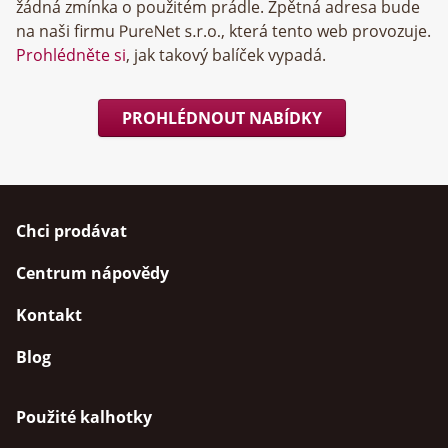
žádná zmínka o použitém prádle. Zpětná adresa bude
na naši firmu
, která tento web provozuje.
Prohlédněte si
, jak takový balíček vypadá.
PROHLÉDNOUT NABÍDKY
Chci prodávat
Centrum nápovědy
Kontakt
Blog
Použité kalhotky