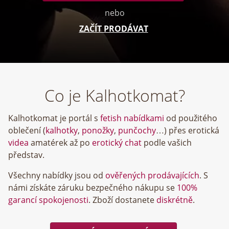
nebo
ZAČÍT PRODÁVAT
Co je Kalhotkomat?
Kalhotkomat je portál s
fetish nabídkami
od použitého
oblečení (
kalhotky
,
ponožky
,
punčochy
…) přes erotická
videa
amatérek až po
erotický chat
podle vašich
představ.
Všechny nabídky jsou od
ověřených prodávajících
. S
námi získáte záruku bezpečného nákupu se
100%
garancí spokojenosti
. Zboží dostanete
diskrétně
.