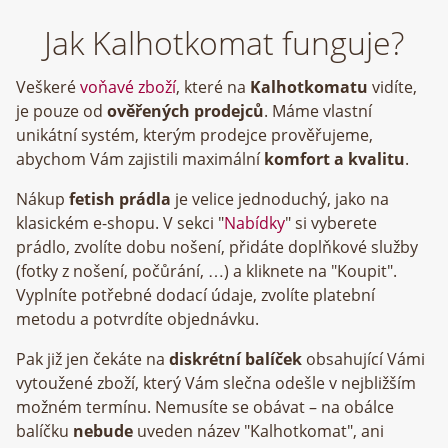
Jak Kalhotkomat funguje?
Veškeré
voňavé zboží
, které na
Kalhotkomatu
vidíte,
je pouze od
ověřených prodejců
. Máme vlastní
unikátní systém, kterým prodejce prověřujeme,
abychom Vám zajistili maximální
komfort a kvalitu
.
Nákup
fetish prádla
je velice jednoduchý, jako na
klasickém e-shopu. V sekci "
Nabídky
" si vyberete
prádlo, zvolíte dobu nošení, přidáte doplňkové služby
(fotky z nošení, počůrání, …) a kliknete na "Koupit".
Vyplníte potřebné dodací údaje, zvolíte platební
metodu a potvrdíte objednávku.
Pak již jen čekáte na
diskrétní balíček
obsahující Vámi
vytoužené zboží, který Vám slečna odešle v nejbližším
možném termínu. Nemusíte se obávat – na obálce
balíčku
nebude
uveden název "Kalhotkomat", ani