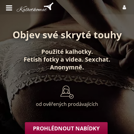
Objev své skryté touhy
Použité kalhotky
.
Fetish fotky
a
videa
.
Sexchat
.
Anonymně
.
od ověřených prodávajících
PROHLÉDNOUT NABÍDKY