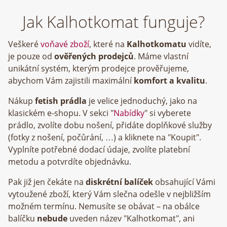
Jak Kalhotkomat funguje?
Veškeré
voňavé zboží
, které na
Kalhotkomatu
vidíte,
je pouze od
ověřených prodejců
. Máme vlastní
unikátní systém, kterým prodejce prověřujeme,
abychom Vám zajistili maximální
komfort a kvalitu
.
Nákup
fetish prádla
je velice jednoduchý, jako na
klasickém e-shopu. V sekci "
Nabídky
" si vyberete
prádlo, zvolíte dobu nošení, přidáte doplňkové služby
(fotky z nošení, počůrání, …) a kliknete na "Koupit".
Vyplníte potřebné dodací údaje, zvolíte platební
metodu a potvrdíte objednávku.
Pak již jen čekáte na
diskrétní balíček
obsahující Vámi
vytoužené zboží, který Vám slečna odešle v nejbližším
možném termínu. Nemusíte se obávat – na obálce
balíčku
nebude
uveden název "Kalhotkomat", ani