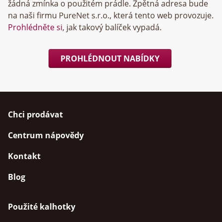
žádná zmínka o použitém prádle. Zpětná adresa bude
na naši firmu
, která tento web provozuje.
Prohlédněte si
, jak takový balíček vypadá.
PROHLÉDNOUT NABÍDKY
Chci prodávat
Centrum nápovědy
Kontakt
Blog
Použité kalhotky