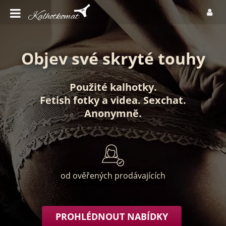
Objev své skryté touhy
Použité kalhotky
.
Fetish fotky
a
videa
.
Sexchat
.
Anonymně
.
od ověřených prodávajících
PROHLÉDNOUT NABÍDKY