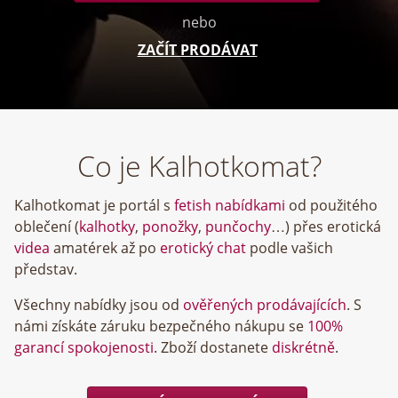
nebo
ZAČÍT PRODÁVAT
Co je Kalhotkomat?
Kalhotkomat je portál s
fetish nabídkami
od použitého
oblečení (
kalhotky
,
ponožky
,
punčochy
…) přes erotická
videa
amatérek až po
erotický chat
podle vašich
představ.
Všechny nabídky jsou od
ověřených prodávajících
. S
námi získáte záruku bezpečného nákupu se
100%
garancí spokojenosti
. Zboží dostanete
diskrétně
.