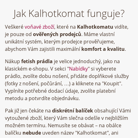
Jak Kalhotkomat funguje?
Veškeré
voňavé zboží
, které na
Kalhotkomatu
vidíte,
je pouze od
ověřených prodejců
. Máme vlastní
unikátní systém, kterým prodejce prověřujeme,
abychom Vám zajistili maximální
komfort a kvalitu
.
Nákup
fetish prádla
je velice jednoduchý, jako na
klasickém e-shopu. V sekci "
Nabídky
" si vyberete
prádlo, zvolíte dobu nošení, přidáte doplňkové služby
(fotky z nošení, počůrání, …) a kliknete na "Koupit".
Vyplníte potřebné dodací údaje, zvolíte platební
metodu a potvrdíte objednávku.
Pak již jen čekáte na
diskrétní balíček
obsahující Vámi
vytoužené zboží, který Vám slečna odešle v nejbližším
možném termínu. Nemusíte se obávat – na obálce
balíčku
nebude
uveden název "Kalhotkomat", ani