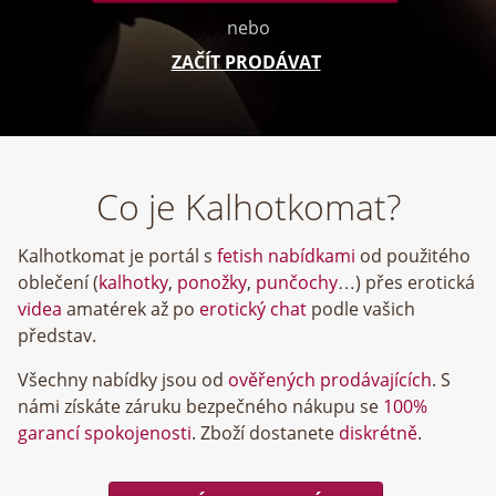
nebo
ZAČÍT PRODÁVAT
Co je Kalhotkomat?
Kalhotkomat je portál s
fetish nabídkami
od použitého
oblečení (
kalhotky
,
ponožky
,
punčochy
…) přes erotická
videa
amatérek až po
erotický chat
podle vašich
představ.
Všechny nabídky jsou od
ověřených prodávajících
. S
námi získáte záruku bezpečného nákupu se
100%
garancí spokojenosti
. Zboží dostanete
diskrétně
.