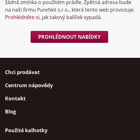
žádná zmínka o použitém prádle. Zpětná adresa bude
na naši firmu
, která tento web provozuje.
Prohlédněte si
, jak takový balíček vypadá.
PROHLÉDNOUT NABÍDKY
Chci prodávat
Centrum nápovědy
Kontakt
Blog
Použité kalhotky