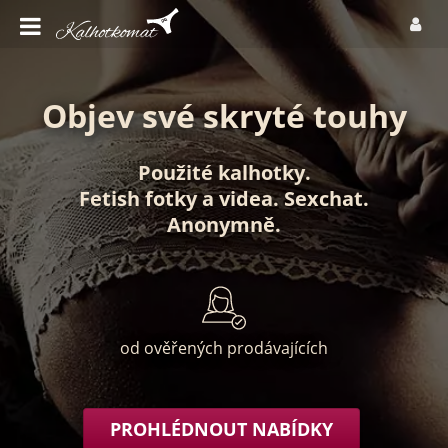
Objev své skryté touhy
Použité kalhotky
.
Fetish fotky
a
videa
.
Sexchat
.
Anonymně
.
od ověřených prodávajících
PROHLÉDNOUT NABÍDKY