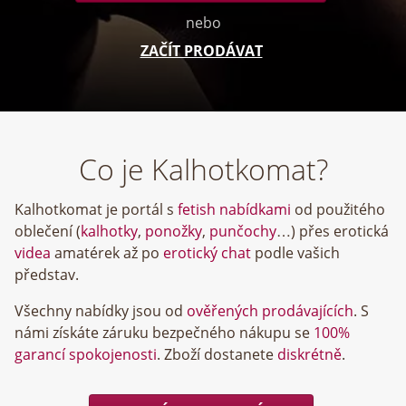
nebo
ZAČÍT PRODÁVAT
Co je Kalhotkomat?
Kalhotkomat je portál s
fetish nabídkami
od použitého
oblečení (
kalhotky
,
ponožky
,
punčochy
…) přes erotická
videa
amatérek až po
erotický chat
podle vašich
představ.
Všechny nabídky jsou od
ověřených prodávajících
. S
námi získáte záruku bezpečného nákupu se
100%
garancí spokojenosti
. Zboží dostanete
diskrétně
.