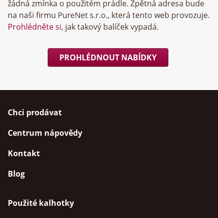
žádná zmínka o použitém prádle. Zpětná adresa bude
na naši firmu
, která tento web provozuje.
Prohlédněte si
, jak takový balíček vypadá.
PROHLÉDNOUT NABÍDKY
Chci prodávat
Centrum nápovědy
Kontakt
Blog
Použité kalhotky