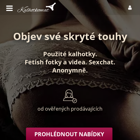
Objev své skryté touhy
Použité kalhotky
.
Fetish fotky
a
videa
.
Sexchat
.
Anonymně
.
od ověřených prodávajících
PROHLÉDNOUT NABÍDKY