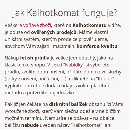
Jak Kalhotkomat funguje?
Veškeré
voňavé zboží
, které na
Kalhotkomatu
vidíte,
je pouze od
ověřených prodejců
. Máme vlastní
unikátní systém, kterým prodejce prověřujeme,
abychom Vám zajistili maximální
komfort a kvalitu
.
Nákup
fetish prádla
je velice jednoduchý, jako na
klasickém e-shopu. V sekci "
Nabídky
" si vyberete
prádlo, zvolíte dobu nošení, přidáte doplňkové služby
(fotky z nošení, počůrání, …) a kliknete na "Koupit".
Vyplníte potřebné dodací údaje, zvolíte platební
metodu a potvrdíte objednávku.
Pak již jen čekáte na
diskrétní balíček
obsahující Vámi
vytoužené zboží, který Vám slečna odešle v nejbližším
možném termínu. Nemusíte se obávat – na obálce
balíčku
nebude
uveden název "Kalhotkomat", ani