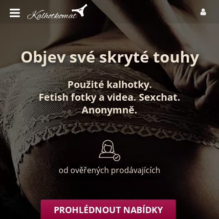
Objev své skryté touhy
Použité kalhotky
.
Fetish fotky
a
videa
.
Sexchat
.
Anonymně
.
od ověřených prodávajících
PROHLÉDNOUT NABÍDKY