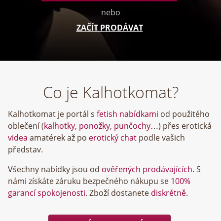
nebo
ZAČÍT PRODÁVAT
Co je Kalhotkomat?
Kalhotkomat je portál s
fetish nabídkami
od použitého
oblečení (
kalhotky
,
ponožky
,
punčochy
…) přes erotická
videa
amatérek až po
erotický chat
podle vašich
představ.
Všechny nabídky jsou od
ověřených prodávajících
. S
námi získáte záruku bezpečného nákupu se
100%
garancí spokojenosti
. Zboží dostanete
diskrétně
.