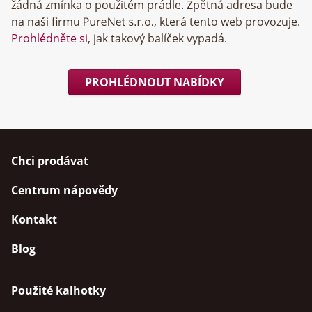
žádná zmínka o použitém prádle. Zpětná adresa bude
na naši firmu
, která tento web provozuje.
Prohlédněte si
, jak takový balíček vypadá.
PROHLÉDNOUT NABÍDKY
Chci prodávat
Centrum nápovědy
Kontakt
Blog
Použité kalhotky