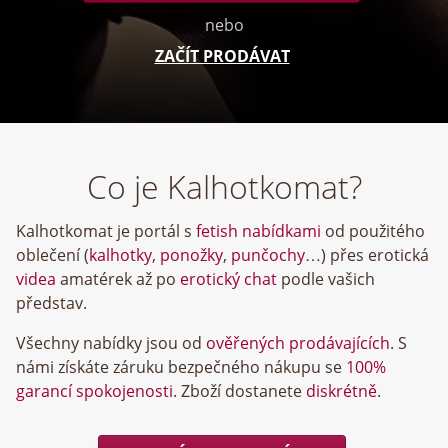
nebo
ZAČÍT PRODÁVAT
Co je Kalhotkomat?
Kalhotkomat je portál s
fetish nabídkami
od použitého
oblečení (
kalhotky
,
ponožky
,
punčochy
…) přes erotická
videa
amatérek až po
erotický chat
podle vašich
představ.
Všechny nabídky jsou od
ověřených prodávajících
. S
námi získáte záruku bezpečného nákupu se
100%
garancí spokojenosti
. Zboží dostanete
diskrétně
.