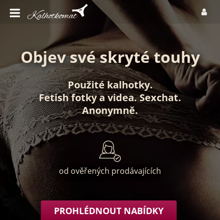
Objev své skryté touhy
Použité kalhotky
.
Fetish fotky
a
videa
.
Sexchat
.
Anonymně
.
od ověřených prodávajících
PROHLÉDNOUT NABÍDKY