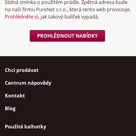
žádná zmínka o použitém prádle. Zpětná adresa bude
na naši firmu
, která tento web provozuje.
Prohlédněte si
, jak takový balíček vypadá.
PROHLÉDNOUT NABÍDKY
Chci prodávat
Centrum nápovědy
Kontakt
Blog
Použité kalhotky