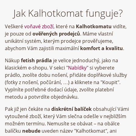
Jak Kalhotkomat funguje?
Veškeré
voňavé zboží
, které na
Kalhotkomatu
vidíte,
je pouze od
ověřených prodejců
. Máme vlastní
unikátní systém, kterým prodejce prověřujeme,
abychom Vám zajistili maximální
komfort a kvalitu
.
Nákup
fetish prádla
je velice jednoduchý, jako na
klasickém e-shopu. V sekci "
Nabídky
" si vyberete
prádlo, zvolíte dobu nošení, přidáte doplňkové služby
(fotky z nošení, počůrání, …) a kliknete na "Koupit".
Vyplníte potřebné dodací údaje, zvolíte platební
metodu a potvrdíte objednávku.
Pak již jen čekáte na
diskrétní balíček
obsahující Vámi
vytoužené zboží, který Vám slečna odešle v nejbližším
možném termínu. Nemusíte se obávat – na obálce
balíčku
nebude
uveden název "Kalhotkomat", ani