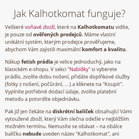
Jak Kalhotkomat funguje?
Veškeré
voňavé zboží
, které na
Kalhotkomatu
vidíte,
je pouze od
ověřených prodejců
. Máme vlastní
unikátní systém, kterým prodejce prověřujeme,
abychom Vám zajistili maximální
komfort a kvalitu
.
Nákup
fetish prádla
je velice jednoduchý, jako na
klasickém e-shopu. V sekci "
Nabídky
" si vyberete
prádlo, zvolíte dobu nošení, přidáte doplňkové služby
(fotky z nošení, počůrání, …) a kliknete na "Koupit".
Vyplníte potřebné dodací údaje, zvolíte platební
metodu a potvrdíte objednávku.
Pak již jen čekáte na
diskrétní balíček
obsahující Vámi
vytoužené zboží, který Vám slečna odešle v nejbližším
možném termínu. Nemusíte se obávat – na obálce
balíčku
nebude
uveden název "Kalhotkomat", ani