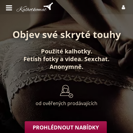
Objev své skryté touhy
Použité kalhotky
.
Fetish fotky
a
videa
.
Sexchat
.
Anonymně
.
od ověřených prodávajících
PROHLÉDNOUT NABÍDKY