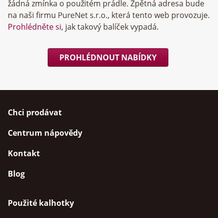
žádná zmínka o použitém prádle. Zpětná adresa bude
na naši firmu
, která tento web provozuje.
Prohlédněte si
, jak takový balíček vypadá.
PROHLÉDNOUT NABÍDKY
Chci prodávat
Centrum nápovědy
Kontakt
Blog
Použité kalhotky