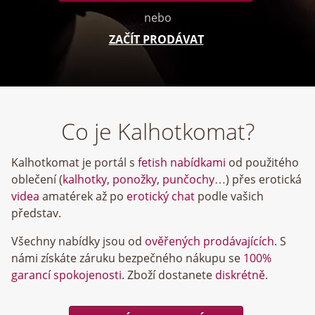
nebo
ZAČÍT PRODÁVAT
Co je Kalhotkomat?
Kalhotkomat je portál s
fetish nabídkami
od použitého
oblečení (
kalhotky
,
ponožky
,
punčochy
…) přes erotická
videa
amatérek až po
erotický chat
podle vašich
představ.
Všechny nabídky jsou od
ověřených prodávajících
. S
námi získáte záruku bezpečného nákupu se
100%
garancí spokojenosti
. Zboží dostanete
diskrétně
.