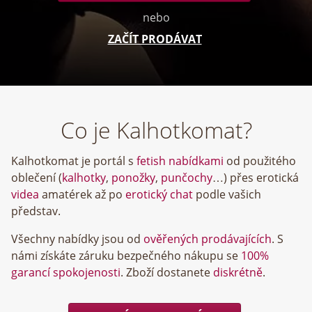
nebo
ZAČÍT PRODÁVAT
Co je Kalhotkomat?
Kalhotkomat je portál s
fetish nabídkami
od použitého
oblečení (
kalhotky
,
ponožky
,
punčochy
…) přes erotická
videa
amatérek až po
erotický chat
podle vašich
představ.
Všechny nabídky jsou od
ověřených prodávajících
. S
námi získáte záruku bezpečného nákupu se
100%
garancí spokojenosti
. Zboží dostanete
diskrétně
.