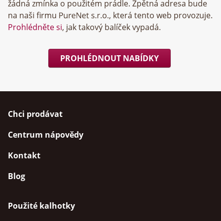
žádná zmínka o použitém prádle. Zpětná adresa bude
na naši firmu
, která tento web provozuje.
Prohlédněte si
, jak takový balíček vypadá.
PROHLÉDNOUT NABÍDKY
Chci prodávat
Centrum nápovědy
Kontakt
Blog
Použité kalhotky