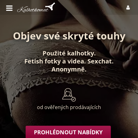
Objev své skryté touhy
Použité kalhotky
.
Fetish fotky
a
videa
.
Sexchat
.
Anonymně
.
od ověřených prodávajících
PROHLÉDNOUT NABÍDKY