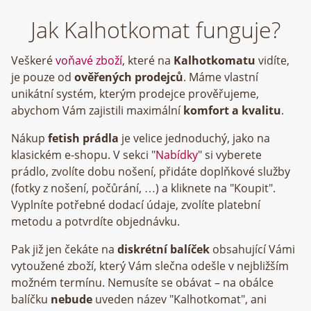
Jak Kalhotkomat funguje?
Veškeré
voňavé zboží
, které na
Kalhotkomatu
vidíte,
je pouze od
ověřených prodejců
. Máme vlastní
unikátní systém, kterým prodejce prověřujeme,
abychom Vám zajistili maximální
komfort a kvalitu
.
Nákup
fetish prádla
je velice jednoduchý, jako na
klasickém e-shopu. V sekci "
Nabídky
" si vyberete
prádlo, zvolíte dobu nošení, přidáte doplňkové služby
(fotky z nošení, počůrání, …) a kliknete na "Koupit".
Vyplníte potřebné dodací údaje, zvolíte platební
metodu a potvrdíte objednávku.
Pak již jen čekáte na
diskrétní balíček
obsahující Vámi
vytoužené zboží, který Vám slečna odešle v nejbližším
možném termínu. Nemusíte se obávat – na obálce
balíčku
nebude
uveden název "Kalhotkomat", ani