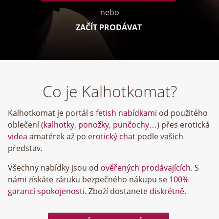
nebo
ZAČÍT PRODÁVAT
Co je Kalhotkomat?
Kalhotkomat je portál s
fetish nabídkami
od použitého
oblečení (
kalhotky
,
ponožky
,
punčochy
…) přes erotická
videa
amatérek až po
erotický chat
podle vašich
představ.
Všechny nabídky jsou od
ověřených prodávajících
. S
námi získáte záruku bezpečného nákupu se
100%
garancí spokojenosti
. Zboží dostanete
diskrétně
.