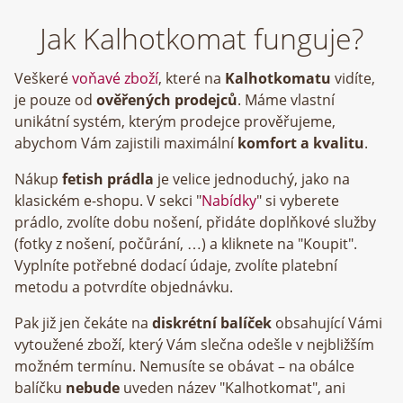
Jak Kalhotkomat funguje?
Veškeré
voňavé zboží
, které na
Kalhotkomatu
vidíte,
je pouze od
ověřených prodejců
. Máme vlastní
unikátní systém, kterým prodejce prověřujeme,
abychom Vám zajistili maximální
komfort a kvalitu
.
Nákup
fetish prádla
je velice jednoduchý, jako na
klasickém e-shopu. V sekci "
Nabídky
" si vyberete
prádlo, zvolíte dobu nošení, přidáte doplňkové služby
(fotky z nošení, počůrání, …) a kliknete na "Koupit".
Vyplníte potřebné dodací údaje, zvolíte platební
metodu a potvrdíte objednávku.
Pak již jen čekáte na
diskrétní balíček
obsahující Vámi
vytoužené zboží, který Vám slečna odešle v nejbližším
možném termínu. Nemusíte se obávat – na obálce
balíčku
nebude
uveden název "Kalhotkomat", ani