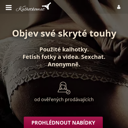
Objev své skryté touhy
Použité kalhotky
.
Fetish fotky
a
videa
.
Sexchat
.
Anonymně
.
od ověřených prodávajících
PROHLÉDNOUT NABÍDKY