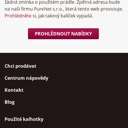
žádná zmínka o použitém prádle. Zpětná adresa bude
na naši firmu
, která tento web provozuje.
Prohlédněte si
, jak takový balíček vypadá.
PROHLÉDNOUT NABÍDKY
Chci prodávat
Centrum nápovědy
Kontakt
Blog
Použité kalhotky