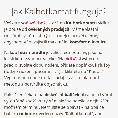
Jak Kalhotkomat funguje?
Veškeré
voňavé zboží
, které na
Kalhotkomatu
vidíte,
je pouze od
ověřených prodejců
. Máme vlastní
unikátní systém, kterým prodejce prověřujeme,
abychom Vám zajistili maximální
komfort a kvalitu
.
Nákup
fetish prádla
je velice jednoduchý, jako na
klasickém e-shopu. V sekci "
Nabídky
" si vyberete
prádlo, zvolíte dobu nošení, přidáte doplňkové služby
(fotky z nošení, počůrání, …) a kliknete na "Koupit".
Vyplníte potřebné dodací údaje, zvolíte platební
metodu a potvrdíte objednávku.
Pak již jen čekáte na
diskrétní balíček
obsahující Vámi
vytoužené zboží, který Vám slečna odešle v nejbližším
možném termínu. Nemusíte se obávat – na obálce
balíčku
nebude
uveden název "Kalhotkomat", ani