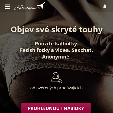
Objev své skryté touhy
Použité kalhotky
.
Fetish fotky
a
videa
.
Sexchat
.
Anonymně
.
od ověřených prodávajících
PROHLÉDNOUT NABÍDKY