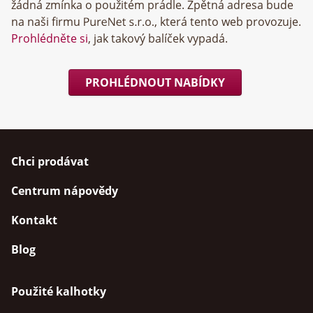
žádná zmínka o použitém prádle. Zpětná adresa bude
na naši firmu
, která tento web provozuje.
Prohlédněte si
, jak takový balíček vypadá.
PROHLÉDNOUT NABÍDKY
Chci prodávat
Centrum nápovědy
Kontakt
Blog
Použité kalhotky