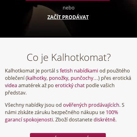
nebo
ZAČÍT PRODÁVAT
Co je Kalhotkomat?
Kalhotkomat je portál s
fetish nabídkami
od použitého
oblečení (
kalhotky
,
ponožky
,
punčochy
…) přes erotická
videa
amatérek až po
erotický chat
podle vašich
představ.
Všechny nabídky jsou od
ověřených prodávajících
. S
námi získáte záruku bezpečného nákupu se
100%
garancí spokojenosti
. Zboží dostanete
diskrétně
.