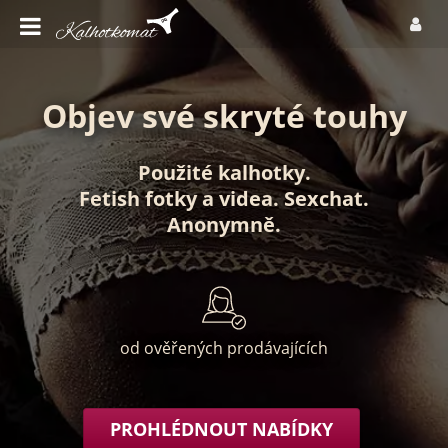
Objev své skryté touhy
Použité kalhotky
.
Fetish fotky
a
videa
.
Sexchat
.
Anonymně
.
od ověřených prodávajících
PROHLÉDNOUT NABÍDKY