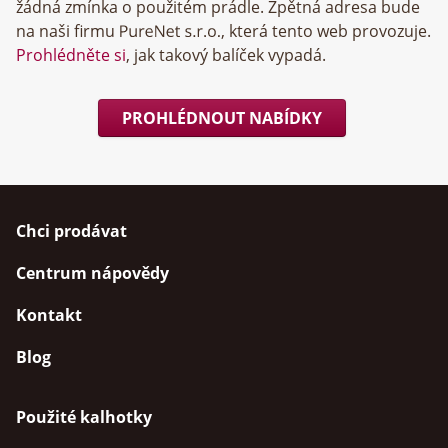
žádná zmínka o použitém prádle. Zpětná adresa bude
na naši firmu
, která tento web provozuje.
Prohlédněte si
, jak takový balíček vypadá.
PROHLÉDNOUT NABÍDKY
Chci prodávat
Centrum nápovědy
Kontakt
Blog
Použité kalhotky