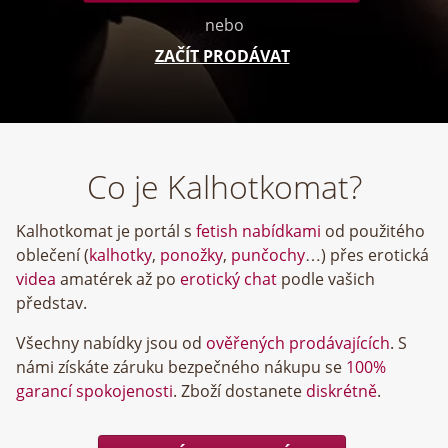
nebo
ZAČÍT PRODÁVAT
Co je Kalhotkomat?
Kalhotkomat je portál s
fetish nabídkami
od použitého
oblečení (
kalhotky
,
ponožky
,
punčochy
…) přes erotická
videa
amatérek až po
erotický chat
podle vašich
představ.
Všechny nabídky jsou od
ověřených prodávajících
. S
námi získáte záruku bezpečného nákupu se
100%
garancí spokojenosti
. Zboží dostanete
diskrétně
.