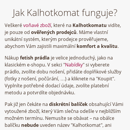
Jak Kalhotkomat funguje?
Veškeré
voňavé zboží
, které na
Kalhotkomatu
vidíte,
je pouze od
ověřených prodejců
. Máme vlastní
unikátní systém, kterým prodejce prověřujeme,
abychom Vám zajistili maximální
komfort a kvalitu
.
Nákup
fetish prádla
je velice jednoduchý, jako na
klasickém e-shopu. V sekci "
Nabídky
" si vyberete
prádlo, zvolíte dobu nošení, přidáte doplňkové služby
(fotky z nošení, počůrání, …) a kliknete na "Koupit".
Vyplníte potřebné dodací údaje, zvolíte platební
metodu a potvrdíte objednávku.
Pak již jen čekáte na
diskrétní balíček
obsahující Vámi
vytoužené zboží, který Vám slečna odešle v nejbližším
možném termínu. Nemusíte se obávat – na obálce
balíčku
nebude
uveden název "Kalhotkomat", ani