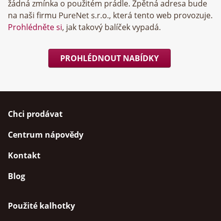
žádná zmínka o použitém prádle. Zpětná adresa bude
na naši firmu
, která tento web provozuje.
Prohlédněte si
, jak takový balíček vypadá.
PROHLÉDNOUT NABÍDKY
Chci prodávat
Centrum nápovědy
Kontakt
Blog
Použité kalhotky