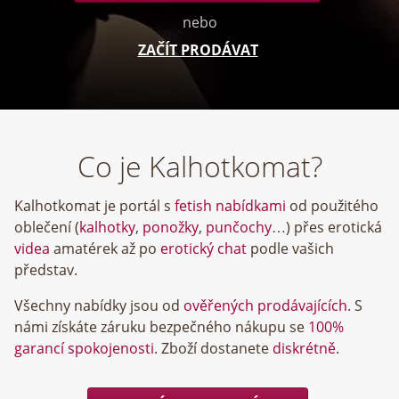
nebo
ZAČÍT PRODÁVAT
Co je Kalhotkomat?
Kalhotkomat je portál s
fetish nabídkami
od použitého
oblečení (
kalhotky
,
ponožky
,
punčochy
…) přes erotická
videa
amatérek až po
erotický chat
podle vašich
představ.
Všechny nabídky jsou od
ověřených prodávajících
. S
námi získáte záruku bezpečného nákupu se
100%
garancí spokojenosti
. Zboží dostanete
diskrétně
.