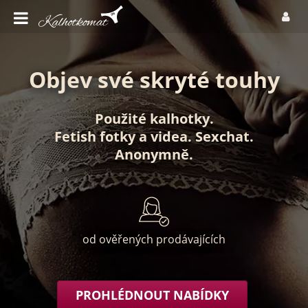
Objev své skryté touhy
Použité kalhotky
.
Fetish fotky
a
videa
.
Sexchat
.
Anonymně
.
od ověřených prodávajících
PROHLÉDNOUT NABÍDKY