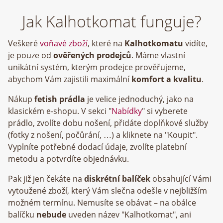
Jak Kalhotkomat funguje?
Veškeré
voňavé zboží
, které na
Kalhotkomatu
vidíte,
je pouze od
ověřených prodejců
. Máme vlastní
unikátní systém, kterým prodejce prověřujeme,
abychom Vám zajistili maximální
komfort a kvalitu
.
Nákup
fetish prádla
je velice jednoduchý, jako na
klasickém e-shopu. V sekci "
Nabídky
" si vyberete
prádlo, zvolíte dobu nošení, přidáte doplňkové služby
(fotky z nošení, počůrání, …) a kliknete na "Koupit".
Vyplníte potřebné dodací údaje, zvolíte platební
metodu a potvrdíte objednávku.
Pak již jen čekáte na
diskrétní balíček
obsahující Vámi
vytoužené zboží, který Vám slečna odešle v nejbližším
možném termínu. Nemusíte se obávat – na obálce
balíčku
nebude
uveden název "Kalhotkomat", ani