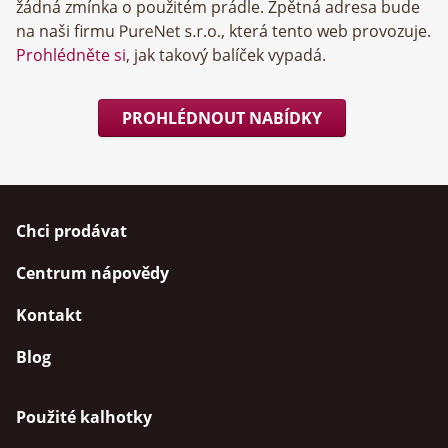
žádná zmínka o použitém prádle. Zpětná adresa bude
na naši firmu
, která tento web provozuje.
Prohlédněte si
, jak takový balíček vypadá.
PROHLÉDNOUT NABÍDKY
Chci prodávat
Centrum nápovědy
Kontakt
Blog
Použité kalhotky