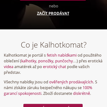
nebo
ZAČÍT PRODÁVAT
Co je Kalhotkomat?
Kalhotkomat je portál s
fetish nabídkami
od použitého
oblečení (
kalhotky
,
ponožky
,
punčochy
…) přes erotická
videa
amatérek až po
erotický chat
podle vašich
představ.
Všechny nabídky jsou od
ověřených prodávajících
. S
námi získáte záruku bezpečného nákupu se
100%
garancí spokojenosti
. Zboží dostanete
diskrétně
.