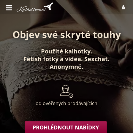
Objev své skryté touhy
Použité kalhotky
.
Fetish fotky
a
videa
.
Sexchat
.
Anonymně
.
od ověřených prodávajících
PROHLÉDNOUT NABÍDKY