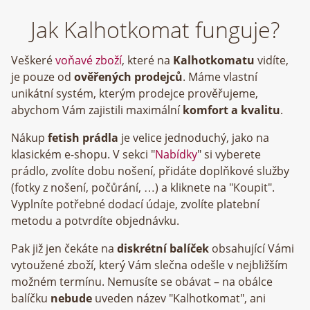
Jak Kalhotkomat funguje?
Veškeré
voňavé zboží
, které na
Kalhotkomatu
vidíte,
je pouze od
ověřených prodejců
. Máme vlastní
unikátní systém, kterým prodejce prověřujeme,
abychom Vám zajistili maximální
komfort a kvalitu
.
Nákup
fetish prádla
je velice jednoduchý, jako na
klasickém e-shopu. V sekci "
Nabídky
" si vyberete
prádlo, zvolíte dobu nošení, přidáte doplňkové služby
(fotky z nošení, počůrání, …) a kliknete na "Koupit".
Vyplníte potřebné dodací údaje, zvolíte platební
metodu a potvrdíte objednávku.
Pak již jen čekáte na
diskrétní balíček
obsahující Vámi
vytoužené zboží, který Vám slečna odešle v nejbližším
možném termínu. Nemusíte se obávat – na obálce
balíčku
nebude
uveden název "Kalhotkomat", ani