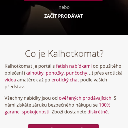
nebo
ZAČÍT PRODÁVAT
Co je Kalhotkomat?
Kalhotkomat je portál s
fetish nabídkami
od použitého
oblečení (
kalhotky
,
ponožky
,
punčochy
…) přes erotická
videa
amatérek až po
erotický chat
podle vašich
představ.
Všechny nabídky jsou od
ověřených prodávajících
. S
námi získáte záruku bezpečného nákupu se
100%
garancí spokojenosti
. Zboží dostanete
diskrétně
.