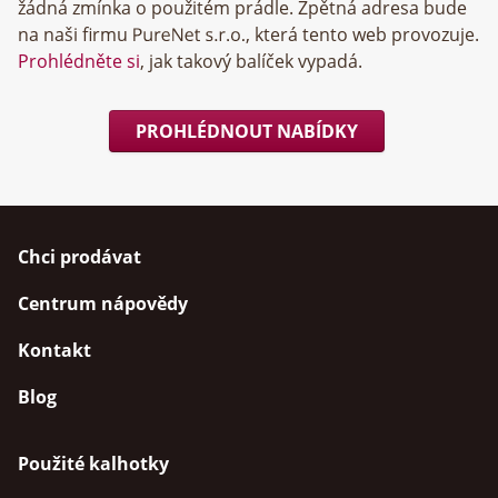
žádná zmínka o použitém prádle. Zpětná adresa bude
na naši firmu
, která tento web provozuje.
Prohlédněte si
, jak takový balíček vypadá.
PROHLÉDNOUT NABÍDKY
Chci prodávat
Centrum nápovědy
Kontakt
Blog
Použité kalhotky