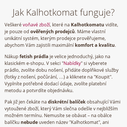
Jak Kalhotkomat funguje?
Veškeré
voňavé zboží
, které na
Kalhotkomatu
vidíte,
je pouze od
ověřených prodejců
. Máme vlastní
unikátní systém, kterým prodejce prověřujeme,
abychom Vám zajistili maximální
komfort a kvalitu
.
Nákup
fetish prádla
je velice jednoduchý, jako na
klasickém e-shopu. V sekci "
Nabídky
" si vyberete
prádlo, zvolíte dobu nošení, přidáte doplňkové služby
(fotky z nošení, počůrání, …) a kliknete na "Koupit".
Vyplníte potřebné dodací údaje, zvolíte platební
metodu a potvrdíte objednávku.
Pak již jen čekáte na
diskrétní balíček
obsahující Vámi
vytoužené zboží, který Vám slečna odešle v nejbližším
možném termínu. Nemusíte se obávat – na obálce
balíčku
nebude
uveden název "Kalhotkomat", ani