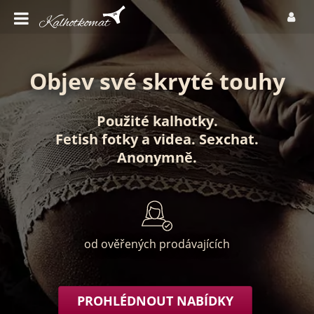
Objev své skryté touhy
Použité kalhotky
.
Fetish fotky
a
videa
.
Sexchat
.
Anonymně
.
od ověřených prodávajících
PROHLÉDNOUT NABÍDKY