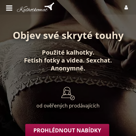
Objev své skryté touhy
Použité kalhotky
.
Fetish fotky
a
videa
.
Sexchat
.
Anonymně
.
od ověřených prodávajících
PROHLÉDNOUT NABÍDKY