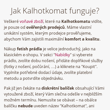
Jak Kalhotkomat funguje?
Veškeré
voňavé zboží
, které na
Kalhotkomatu
vidíte,
je pouze od
ověřených prodejců
. Máme vlastní
unikátní systém, kterým prodejce prověřujeme,
abychom Vám zajistili maximální
komfort a kvalitu
.
Nákup
fetish prádla
je velice jednoduchý, jako na
klasickém e-shopu. V sekci "
Nabídky
" si vyberete
prádlo, zvolíte dobu nošení, přidáte doplňkové služby
(fotky z nošení, počůrání, …) a kliknete na "Koupit".
Vyplníte potřebné dodací údaje, zvolíte platební
metodu a potvrdíte objednávku.
Pak již jen čekáte na
diskrétní balíček
obsahující Vámi
vytoužené zboží, který Vám slečna odešle v nejbližším
možném termínu. Nemusíte se obávat – na obálce
balíčku
nebude
uveden název "Kalhotkomat", ani