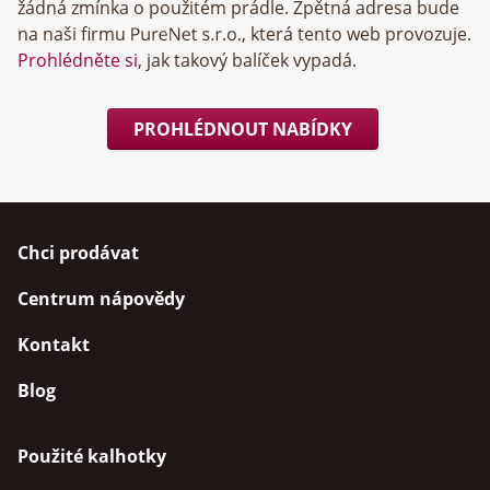
žádná zmínka o použitém prádle. Zpětná adresa bude
na naši firmu
, která tento web provozuje.
Prohlédněte si
, jak takový balíček vypadá.
PROHLÉDNOUT NABÍDKY
Chci prodávat
Centrum nápovědy
Kontakt
Blog
Použité kalhotky