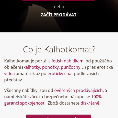
nebo
ZAČÍT PRODÁVAT
Co je Kalhotkomat?
Kalhotkomat je portál s
fetish nabídkami
od použitého
oblečení (
kalhotky
,
ponožky
,
punčochy
…) přes erotická
videa
amatérek až po
erotický chat
podle vašich
představ.
Všechny nabídky jsou od
ověřených prodávajících
. S
námi získáte záruku bezpečného nákupu se
100%
garancí spokojenosti
. Zboží dostanete
diskrétně
.