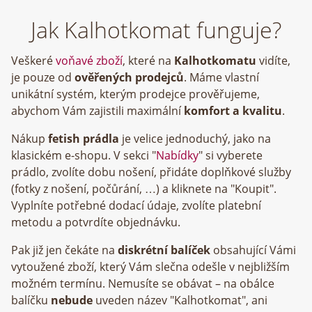
Jak Kalhotkomat funguje?
Veškeré
voňavé zboží
, které na
Kalhotkomatu
vidíte,
je pouze od
ověřených prodejců
. Máme vlastní
unikátní systém, kterým prodejce prověřujeme,
abychom Vám zajistili maximální
komfort a kvalitu
.
Nákup
fetish prádla
je velice jednoduchý, jako na
klasickém e-shopu. V sekci "
Nabídky
" si vyberete
prádlo, zvolíte dobu nošení, přidáte doplňkové služby
(fotky z nošení, počůrání, …) a kliknete na "Koupit".
Vyplníte potřebné dodací údaje, zvolíte platební
metodu a potvrdíte objednávku.
Pak již jen čekáte na
diskrétní balíček
obsahující Vámi
vytoužené zboží, který Vám slečna odešle v nejbližším
možném termínu. Nemusíte se obávat – na obálce
balíčku
nebude
uveden název "Kalhotkomat", ani