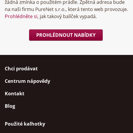
žádná zmínka o použitém prádle. Zpětná adresa bude
na naši firmu
, která tento web provozuje.
Prohlédněte si
, jak takový balíček vypadá.
PROHLÉDNOUT NABÍDKY
Chci prodávat
Centrum nápovědy
Kontakt
Blog
Použité kalhotky