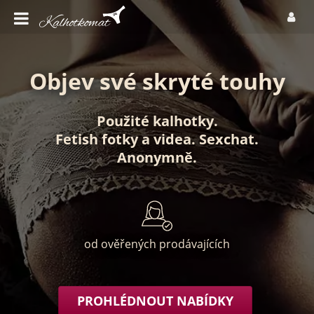
Objev své skryté touhy
Použité kalhotky
.
Fetish fotky
a
videa
.
Sexchat
.
Anonymně
.
od ověřených prodávajících
PROHLÉDNOUT NABÍDKY