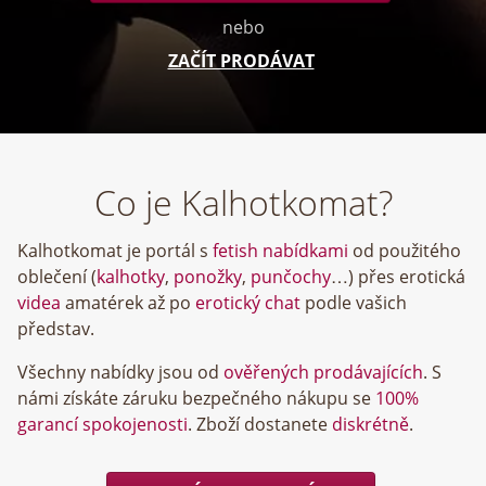
nebo
ZAČÍT PRODÁVAT
Co je Kalhotkomat?
Kalhotkomat je portál s
fetish nabídkami
od použitého
oblečení (
kalhotky
,
ponožky
,
punčochy
…) přes erotická
videa
amatérek až po
erotický chat
podle vašich
představ.
Všechny nabídky jsou od
ověřených prodávajících
. S
námi získáte záruku bezpečného nákupu se
100%
garancí spokojenosti
. Zboží dostanete
diskrétně
.