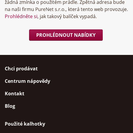
žádná zmínka o použitém prádle. Zpětná adresa bude
na naši firmu
, která tento web provozuje.
Prohlédněte si
, jak takový balíček vypadá.
PROHLÉDNOUT NABÍDKY
Chci prodávat
Centrum nápovědy
Kontakt
Blog
Použité kalhotky