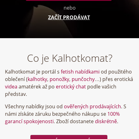
nebo
ZAČÍT PRODÁVAT
Co je Kalhotkomat?
Kalhotkomat je portál s
fetish nabídkami
od použitého
oblečení (
kalhotky
,
ponožky
,
punčochy
…) přes erotická
videa
amatérek až po
erotický chat
podle vašich
představ.
Všechny nabídky jsou od
ověřených prodávajících
. S
námi získáte záruku bezpečného nákupu se
100%
garancí spokojenosti
. Zboží dostanete
diskrétně
.