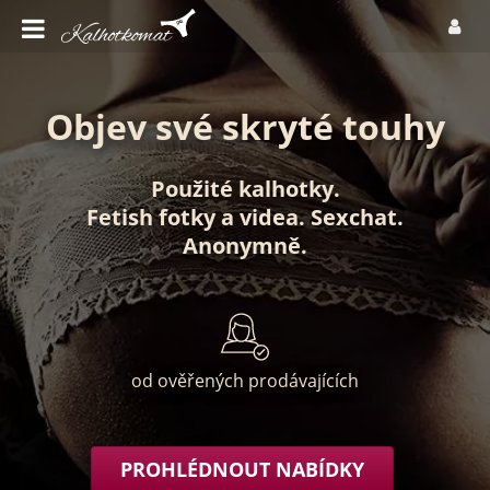
Objev své skryté touhy
Použité kalhotky
.
Fetish fotky
a
videa
.
Sexchat
.
Anonymně
.
od ověřených prodávajících
PROHLÉDNOUT NABÍDKY