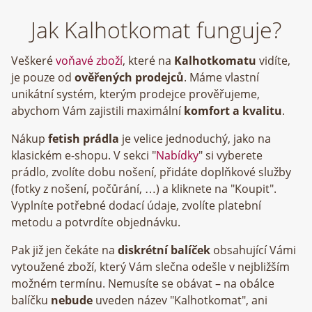
Jak Kalhotkomat funguje?
Veškeré
voňavé zboží
, které na
Kalhotkomatu
vidíte,
je pouze od
ověřených prodejců
. Máme vlastní
unikátní systém, kterým prodejce prověřujeme,
abychom Vám zajistili maximální
komfort a kvalitu
.
Nákup
fetish prádla
je velice jednoduchý, jako na
klasickém e-shopu. V sekci "
Nabídky
" si vyberete
prádlo, zvolíte dobu nošení, přidáte doplňkové služby
(fotky z nošení, počůrání, …) a kliknete na "Koupit".
Vyplníte potřebné dodací údaje, zvolíte platební
metodu a potvrdíte objednávku.
Pak již jen čekáte na
diskrétní balíček
obsahující Vámi
vytoužené zboží, který Vám slečna odešle v nejbližším
možném termínu. Nemusíte se obávat – na obálce
balíčku
nebude
uveden název "Kalhotkomat", ani