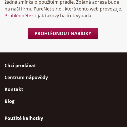
žádná zmínka o použitém prádle. Zpětná adresa bude
na naši firmu
, která tento web provozuje.
Prohlédněte si
, jak takový balíček vypadá.
PROHLÉDNOUT NABÍDKY
Chci prodávat
Centrum nápovědy
Kontakt
Blog
Použité kalhotky