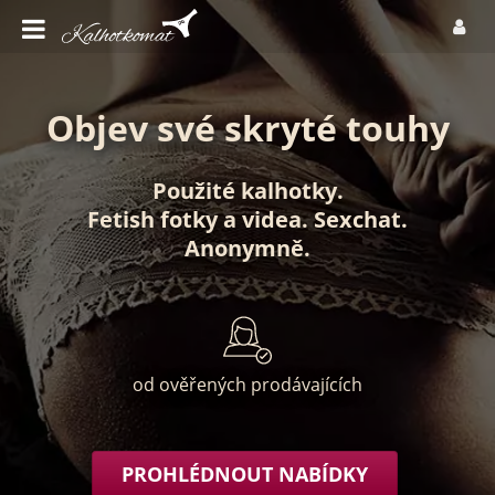
Objev své skryté touhy
Použité kalhotky
.
Fetish fotky
a
videa
.
Sexchat
.
Anonymně
.
od ověřených prodávajících
PROHLÉDNOUT NABÍDKY