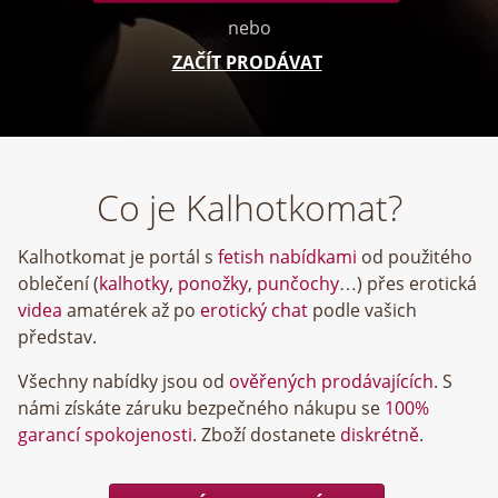
nebo
ZAČÍT PRODÁVAT
Co je Kalhotkomat?
Kalhotkomat je portál s
fetish nabídkami
od použitého
oblečení (
kalhotky
,
ponožky
,
punčochy
…) přes erotická
videa
amatérek až po
erotický chat
podle vašich
představ.
Všechny nabídky jsou od
ověřených prodávajících
. S
námi získáte záruku bezpečného nákupu se
100%
garancí spokojenosti
. Zboží dostanete
diskrétně
.