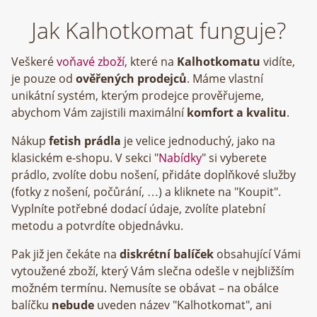
Jak Kalhotkomat funguje?
Veškeré
voňavé zboží
, které na
Kalhotkomatu
vidíte,
je pouze od
ověřených prodejců
. Máme vlastní
unikátní systém, kterým prodejce prověřujeme,
abychom Vám zajistili maximální
komfort a kvalitu
.
Nákup
fetish prádla
je velice jednoduchý, jako na
klasickém e-shopu. V sekci "
Nabídky
" si vyberete
prádlo, zvolíte dobu nošení, přidáte doplňkové služby
(fotky z nošení, počůrání, …) a kliknete na "Koupit".
Vyplníte potřebné dodací údaje, zvolíte platební
metodu a potvrdíte objednávku.
Pak již jen čekáte na
diskrétní balíček
obsahující Vámi
vytoužené zboží, který Vám slečna odešle v nejbližším
možném termínu. Nemusíte se obávat – na obálce
balíčku
nebude
uveden název "Kalhotkomat", ani