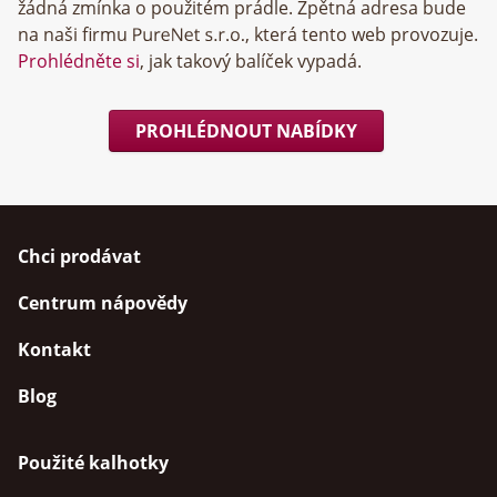
žádná zmínka o použitém prádle. Zpětná adresa bude
na naši firmu
, která tento web provozuje.
Prohlédněte si
, jak takový balíček vypadá.
PROHLÉDNOUT NABÍDKY
Chci prodávat
Centrum nápovědy
Kontakt
Blog
Použité kalhotky