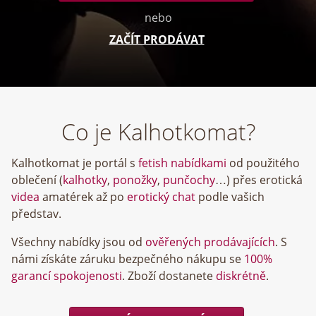
nebo
ZAČÍT PRODÁVAT
Co je Kalhotkomat?
Kalhotkomat je portál s
fetish nabídkami
od použitého
oblečení (
kalhotky
,
ponožky
,
punčochy
…) přes erotická
videa
amatérek až po
erotický chat
podle vašich
představ.
Všechny nabídky jsou od
ověřených prodávajících
. S
námi získáte záruku bezpečného nákupu se
100%
garancí spokojenosti
. Zboží dostanete
diskrétně
.