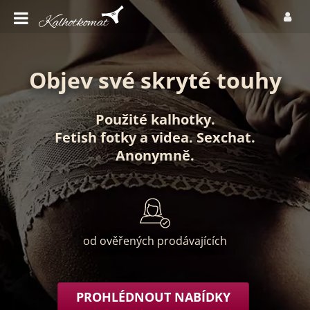
Objev své skryté touhy
Použité kalhotky
.
Fetish fotky
a
videa
.
Sexchat
.
Anonymně
.
od ověřených prodávajících
PROHLÉDNOUT NABÍDKY