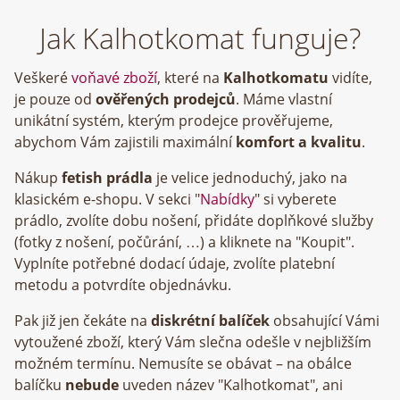
Jak Kalhotkomat funguje?
Veškeré
voňavé zboží
, které na
Kalhotkomatu
vidíte,
je pouze od
ověřených prodejců
. Máme vlastní
unikátní systém, kterým prodejce prověřujeme,
abychom Vám zajistili maximální
komfort a kvalitu
.
Nákup
fetish prádla
je velice jednoduchý, jako na
klasickém e-shopu. V sekci "
Nabídky
" si vyberete
prádlo, zvolíte dobu nošení, přidáte doplňkové služby
(fotky z nošení, počůrání, …) a kliknete na "Koupit".
Vyplníte potřebné dodací údaje, zvolíte platební
metodu a potvrdíte objednávku.
Pak již jen čekáte na
diskrétní balíček
obsahující Vámi
vytoužené zboží, který Vám slečna odešle v nejbližším
možném termínu. Nemusíte se obávat – na obálce
balíčku
nebude
uveden název "Kalhotkomat", ani