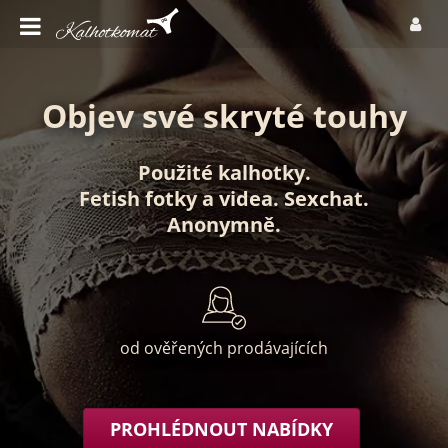
Objev své skryté touhy
Použité kalhotky
.
Fetish fotky
a
videa
.
Sexchat
.
Anonymně
.
od ověřených prodávajících
PROHLÉDNOUT NABÍDKY