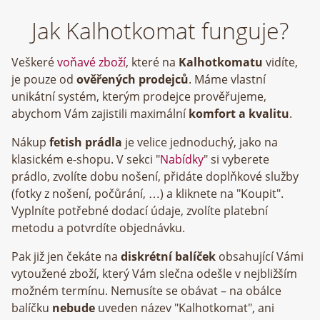
Jak Kalhotkomat funguje?
Veškeré
voňavé zboží
, které na
Kalhotkomatu
vidíte,
je pouze od
ověřených prodejců
. Máme vlastní
unikátní systém, kterým prodejce prověřujeme,
abychom Vám zajistili maximální
komfort a kvalitu
.
Nákup
fetish prádla
je velice jednoduchý, jako na
klasickém e-shopu. V sekci "
Nabídky
" si vyberete
prádlo, zvolíte dobu nošení, přidáte doplňkové služby
(fotky z nošení, počůrání, …) a kliknete na "Koupit".
Vyplníte potřebné dodací údaje, zvolíte platební
metodu a potvrdíte objednávku.
Pak již jen čekáte na
diskrétní balíček
obsahující Vámi
vytoužené zboží, který Vám slečna odešle v nejbližším
možném termínu. Nemusíte se obávat – na obálce
balíčku
nebude
uveden název "Kalhotkomat", ani