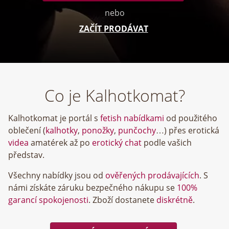
nebo
ZAČÍT PRODÁVAT
Co je Kalhotkomat?
Kalhotkomat je portál s
fetish nabídkami
od použitého
oblečení (
kalhotky
,
ponožky
,
punčochy
…) přes erotická
videa
amatérek až po
erotický chat
podle vašich
představ.
Všechny nabídky jsou od
ověřených prodávajících
. S
námi získáte záruku bezpečného nákupu se
100%
garancí spokojenosti
. Zboží dostanete
diskrétně
.