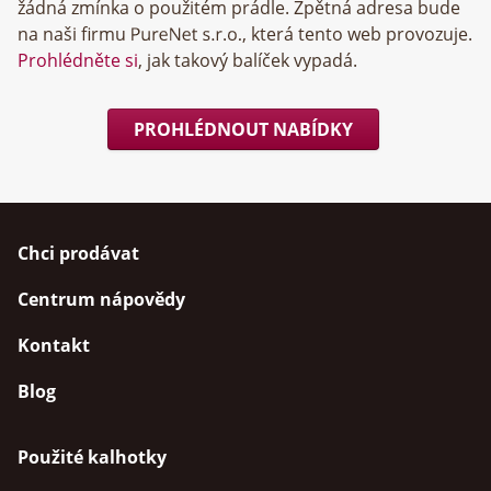
žádná zmínka o použitém prádle. Zpětná adresa bude
na naši firmu
, která tento web provozuje.
Prohlédněte si
, jak takový balíček vypadá.
PROHLÉDNOUT NABÍDKY
Chci prodávat
Centrum nápovědy
Kontakt
Blog
Použité kalhotky