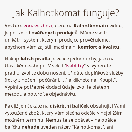
Jak Kalhotkomat funguje?
Veškeré
voňavé zboží
, které na
Kalhotkomatu
vidíte,
je pouze od
ověřených prodejců
. Máme vlastní
unikátní systém, kterým prodejce prověřujeme,
abychom Vám zajistili maximální
komfort a kvalitu
.
Nákup
fetish prádla
je velice jednoduchý, jako na
klasickém e-shopu. V sekci "
Nabídky
" si vyberete
prádlo, zvolíte dobu nošení, přidáte doplňkové služby
(fotky z nošení, počůrání, …) a kliknete na "Koupit".
Vyplníte potřebné dodací údaje, zvolíte platební
metodu a potvrdíte objednávku.
Pak již jen čekáte na
diskrétní balíček
obsahující Vámi
vytoužené zboží, který Vám slečna odešle v nejbližším
možném termínu. Nemusíte se obávat – na obálce
balíčku
nebude
uveden název "Kalhotkomat", ani