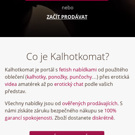
nebo
ZAČÍT PRODÁVAT
Co je Kalhotkomat?
Kalhotkomat je portál s
fetish nabídkami
od použitého
oblečení (
kalhotky
,
ponožky
,
punčochy
…) přes erotická
videa
amatérek až po
erotický chat
podle vašich
představ.
Všechny nabídky jsou od
ověřených prodávajících
. S
námi získáte záruku bezpečného nákupu se
100%
garancí spokojenosti
. Zboží dostanete
diskrétně
.