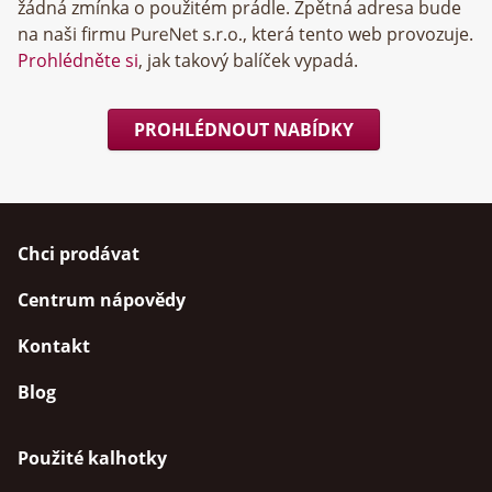
žádná zmínka o použitém prádle. Zpětná adresa bude
na naši firmu
, která tento web provozuje.
Prohlédněte si
, jak takový balíček vypadá.
PROHLÉDNOUT NABÍDKY
Chci prodávat
Centrum nápovědy
Kontakt
Blog
Použité kalhotky