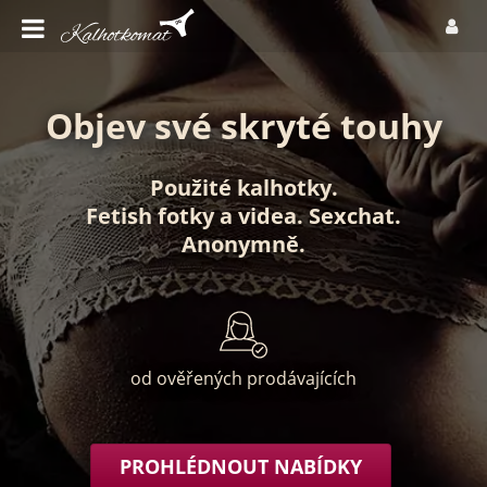
Objev své skryté touhy
Použité kalhotky
.
Fetish fotky
a
videa
.
Sexchat
.
Anonymně
.
od ověřených prodávajících
PROHLÉDNOUT NABÍDKY