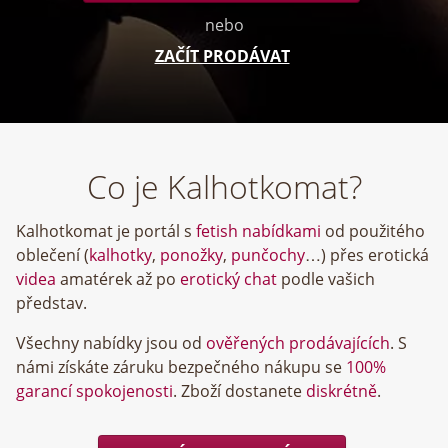
nebo
ZAČÍT PRODÁVAT
Co je Kalhotkomat?
Kalhotkomat je portál s
fetish nabídkami
od použitého
oblečení (
kalhotky
,
ponožky
,
punčochy
…) přes erotická
videa
amatérek až po
erotický chat
podle vašich
představ.
Všechny nabídky jsou od
ověřených prodávajících
. S
námi získáte záruku bezpečného nákupu se
100%
garancí spokojenosti
. Zboží dostanete
diskrétně
.