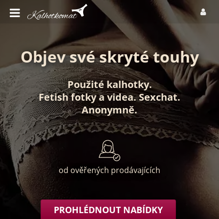
Objev své skryté touhy
Použité kalhotky
.
Fetish fotky
a
videa
.
Sexchat
.
Anonymně
.
od ověřených prodávajících
PROHLÉDNOUT NABÍDKY