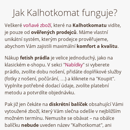
Jak Kalhotkomat funguje?
Veškeré
voňavé zboží
, které na
Kalhotkomatu
vidíte,
je pouze od
ověřených prodejců
. Máme vlastní
unikátní systém, kterým prodejce prověřujeme,
abychom Vám zajistili maximální
komfort a kvalitu
.
Nákup
fetish prádla
je velice jednoduchý, jako na
klasickém e-shopu. V sekci "
Nabídky
" si vyberete
prádlo, zvolíte dobu nošení, přidáte doplňkové služby
(fotky z nošení, počůrání, …) a kliknete na "Koupit".
Vyplníte potřebné dodací údaje, zvolíte platební
metodu a potvrdíte objednávku.
Pak již jen čekáte na
diskrétní balíček
obsahující Vámi
vytoužené zboží, který Vám slečna odešle v nejbližším
možném termínu. Nemusíte se obávat – na obálce
balíčku
nebude
uveden název "Kalhotkomat", ani