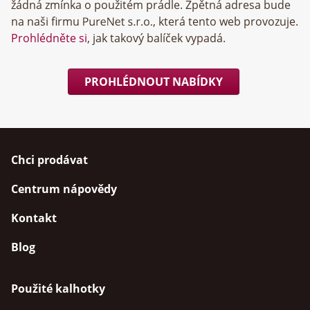
žádná zmínka o použitém prádle. Zpětná adresa bude
na naši firmu
, která tento web provozuje.
Prohlédněte si
, jak takový balíček vypadá.
PROHLÉDNOUT NABÍDKY
Chci prodávat
Centrum nápovědy
Kontakt
Blog
Použité kalhotky